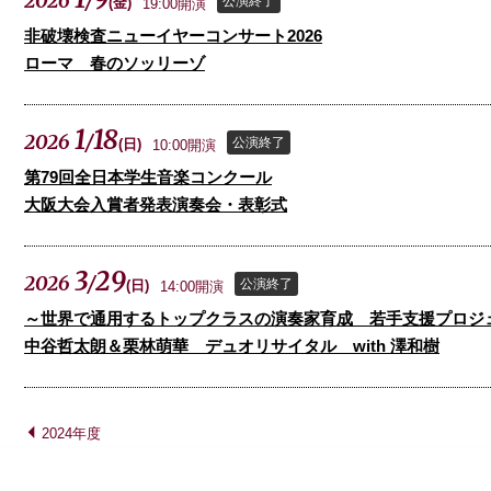
2026
/
公演終了
(
金
)
19:00開演
非破壊検査ニューイヤーコンサート2026
ローマ 春のソッリーゾ
1
18
2026
/
公演終了
(
日
)
10:00開演
第79回全日本学生音楽コンクール
大阪大会入賞者発表演奏会・表彰式
3
29
2026
/
公演終了
(
日
)
14:00開演
～世界で通用するトップクラスの演奏家育成 若手支援プロジ
中谷哲太朗＆栗林萌華 デュオリサイタル with 澤和樹
2024年度