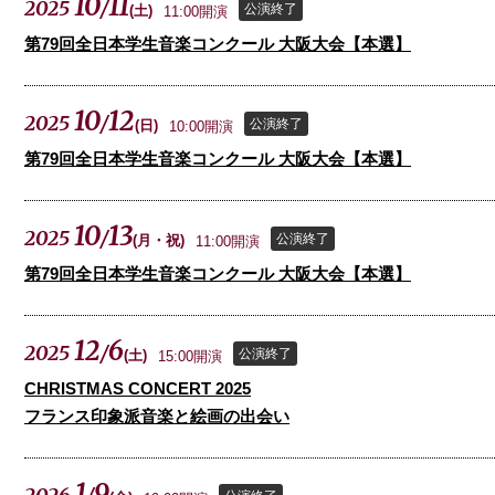
10
11
2025
/
公演終了
(
土
)
11:00開演
第79回全日本学生音楽コンクール 大阪大会【本選】
10
12
2025
/
公演終了
(
日
)
10:00開演
第79回全日本学生音楽コンクール 大阪大会【本選】
10
13
2025
/
公演終了
(
月
)
11:00開演
第79回全日本学生音楽コンクール 大阪大会【本選】
12
6
2025
/
公演終了
(
土
)
15:00開演
CHRISTMAS CONCERT 2025
フランス印象派音楽と絵画の出会い
1
9