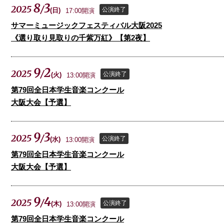
8
3
2025
/
公演終了
(
日
)
17:00開演
サマーミュージックフェスティバル大阪2025
《選り取り見取りの千紫万紅》【第2夜】
9
2
2025
/
公演終了
(
火
)
13:00開演
第79回全日本学生音楽コンクール
大阪大会【予選】
9
3
2025
/
公演終了
(
水
)
13:00開演
第79回全日本学生音楽コンクール
大阪大会【予選】
9
4
2025
/
公演終了
(
木
)
13:00開演
第79回全日本学生音楽コンクール