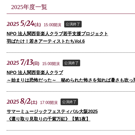
2025年度一覧
5
24
2025
/
公演終了
(
土
)
15:00開演
NPO 法人関西音楽人クラブ若手支援プロジェクト
羽ばたけ！若きアーティストたちVol.6
7
13
2025
/
公演終了
(
日
)
15:00開演
NPO 法人関西音楽人クラブ
～始まりは恐怖だった～ 秘められた怖さを知れば暑さも吹っ飛ぶ
8
2
2025
/
公演終了
(
土
)
17:00開演
サマーミュージックフェスティバル大阪2025
《選り取り見取りの千紫万紅》【第1夜】