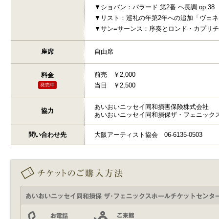
▼ショパン：バラード 第2番 ヘ長調 op.38
▼リスト：巡礼の年第2年への追加「ヴェネ
▼サン=サーンス：序奏とロンド・カプリ
座席
自由席
前売 ￥2,000
料金
当日 ￥2,500
発売中
あいおいニッセイ同和損害保険株式会社
協力
あいおいニッセイ同和損保ザ・フェニック
問い合わせ先
大阪アーティスト協会 06-6135-0503