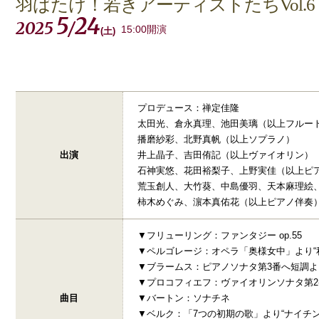
羽ばたけ！若きアーティストたちVol.6
5
24
2025
/
15:00開演
(
土
)
プロデュース：禅定佳隆
太田光、倉永真理、池田美璃（以上フルー
播磨紗彩、北野真帆（以上ソプラノ）
出演
井上晶子、吉田侑記（以上ヴァイオリン）
石神実悠、花田裕梨子、上野実佳（以上ピ
荒玉創人、大竹葵、中島優羽、天本麻理絵
柿木めぐみ、濵本真佑花（以上ピアノ伴奏
▼フリューリング：ファンタジー op.55
▼ペルゴレージ：オペラ「奥様女中」より“
▼ブラームス：ピアノソナタ第3番へ短調よ
▼プロコフィエフ：ヴァイオリンソナタ第2
曲目
▼バートン：ソナチネ
▼ベルク：「7つの初期の歌」より“ナイチン