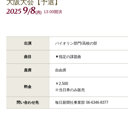
大阪大会【予選】
9
8
2025
/
13:00開演
(
月
)
出演
バイオリン部門/高校の部
曲目
▼指定の課題曲
座席
自由席
￥2,500
料金
※当日券のみ販売
問い合わせ先
毎日新聞社事業部 06-6346-8377