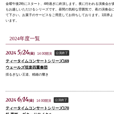
金曜午後2時にスタート、4時過ぎに終演します。夜に行われる演奏会が
もお越しいただけるシリーズです。昼間の気軽な雰囲気で、夜の演奏会
て下さい。お菓子のサービスをご用意してお待ちしております。1回券よ
います。
2024年度一覧
5
24
2024
/
公演終了
(
金
)
14:00開演
ティータイムコンサートシリーズ169
ウェールズ弦楽四重奏団
揺るぎない王道、精緻の響き
6
14
2024
/
公演終了
(
金
)
14:00開演
ティータイムコンサートシリーズ170