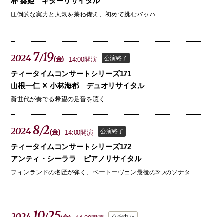
朴 葵姫 ギターリサイタル
圧倒的な実力と人気を兼ね備え、初めて挑むバッハ
7
19
2024
/
公演終了
(
金
)
14:00開演
ティータイムコンサートシリーズ171
山根一仁 ✕ 小林海都 デュオリサイタル
新世代が奏でる希望の足音を聴く
8
2
2024
/
公演終了
(
金
)
14:00開演
ティータイムコンサートシリーズ172
アンティ・シーララ ピアノリサイタル
フィンランドの名匠が弾く、ベートーヴェン最後の3つのソナタ
10
25
2024
/
公演中止