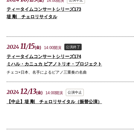
(
金
)
14:00開演
ティータイムコンサートシリーズ173
堤 剛 チェロリサイタル
11
15
2024
/
公演終了
(
金
)
14:00開演
ティータイムコンサートシリーズ174
ミハル・カニュカ ピアノトリオ・プロジェクト
チェコ×日本、名手によるピアノ三重奏の名曲
12
13
2024
/
(
金
)
公演中止
14:00開演
【中止】堤 剛 チェロリサイタル（振替公演）