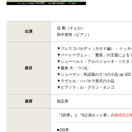
堤 剛（チェロ）
出演
田中英明（ピアノ）
▼フレスコバルディ（カサド編）： トッカ
▼ベートーヴェン：「魔笛」の主題による７つ
▼シューベルト：アルペジョーネ・ソナタ イ短
曲目
▼藤倉 大：つつむ
▼シューマン：民謡風の５つの小品 op.102
▼ラヴェル：ハバネラ形式の小品
▼ピアソラ：ル・グラン・タンゴ
座席
指定席
『1回券』と『6公演セット券』の
発売日が
■1回券