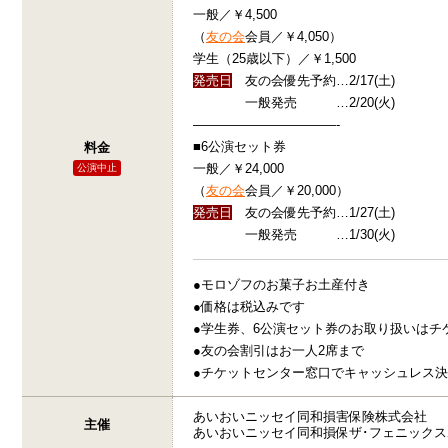
一般／￥4,500
（
友の会
会員／￥4,050）
学生（25歳以下）／￥1,500
発売日
友の会優先予約…2/17(土)
一般発売 …2/20(火)
———————————-
■6公演セット券
料金
一般／￥24,000
公演中止
（
友の会
会員／￥20,000）
発売日
友の会優先予約…1/27(土)
一般発売 …1/30(火)
●モロゾフのお菓子お土産付き
●価格は税込みです
●学生券、6公演セット券のお取り扱いはチ
●友の会割引はお一人2席まで
●チケットセンター窓口でキャッシュレス
あいおいニッセイ同和損害保険株式会社
主催
あいおいニッセイ同和損保ザ･フェニックス