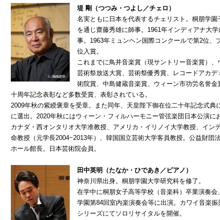
堤 剛（つつみ・つよし／チェロ）
名実ともに日本を代表するチェリスト。桐朋学園
を通じ齋藤秀雄に師事。1961年インディアナ大
事。1963年ミュンヘン国際コンクールで第2位
位入賞。
これまでに鳥井音楽賞（現サントリー音楽賞）、
芸術祭放送大賞、芸術祭優秀賞、レコードアカデ
術院賞、中島健蔵音楽賞、ウィーン市功労名誉金
十周年記念表彰など多数受賞、表彰されている。
2009年秋の紫綬褒章を受章。また同年、天皇陛下御在位二十年記念式典に
に選出。2020年秋にはウィーン・フィルハーモニー管弦楽団日本公演
カナダ・西オンタリオ大学准教授、アメリカ・イリノイ大学教授、イン
命教授（元学長2004~2013年）、韓国国立芸術大学客員教授。公益財
ホール館長。日本芸術院会員。
田中英明（たなか・ひであき／ピアノ）
神奈川県出身。桐朋学園大学研究科を修了。
在学中に桐朋女子高等学校（音楽科）卒業演奏会
学園第84回室内楽演奏会等に出演。カワイ音楽振
シリーズにてソロリサイタルを開催。