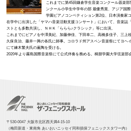
これまでに第45回鎌倉学生音楽コンクール器楽部門
ンクール小学生中学年の部 最優秀賞、アジア国際
学園ピアノコンペティション第2位、日本演奏家
在学中に出演した「ヤマハ音楽活動支援コンサート」において、音楽誌
ストとも多数共演し、ＮＨＫ「ららら♪クラシック」等に出演。
これまでにピアノを中澤美紀、加藤伸佳、下田幸二、高橋多佳子、三上
久保良治、藤井一興の各氏に師事。コロラド州アスペン音楽祭にてヨヘ
にて練木繁夫氏の薫陶を受ける。
2020年より霧島国際音楽祭にて公式伴奏を務める。桐朋学園大学弦楽部
〒530-0047 大阪市北区西天満4-15-10
（梅田新道・東南角 あいおいニッセイ同和損保フェニックスタワー内）