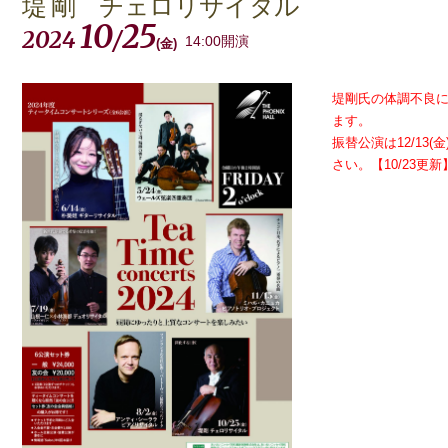
堤 剛 チェロリサイタル
10
25
2024
/
14:00開演
(
金
)
堤剛氏の体調不良
ます。
振替公演は12/13(
さい。【10/23更新