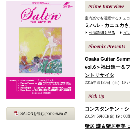
Prime Interview
室内楽でも活躍するチェコ
ミハル・カニュカさ
公演詳細を見る
イ
Phoenix Presents
Osaka Guitar 
vol.6＞福田進一
ントリサイタ
2015年8月29日（土）19：
Pick Up
コンスタンチン・シ
SALONを読む
(PDF:2.6MB)
2015年5月8日(金) 19：00
猪居 謙＆猪居亜美 