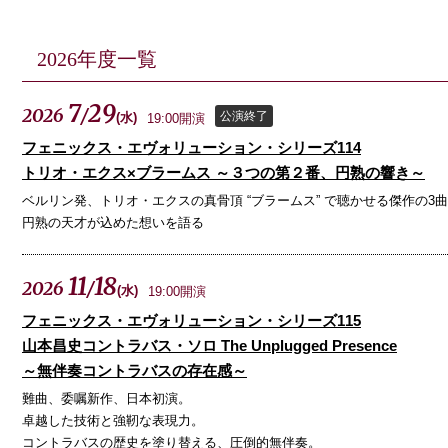
2026年度一覧
7
29
2026
/
公演終了
(
水
)
19:00開演
フェニックス・エヴォリューション・シリーズ114
トリオ・エクス×ブラームス ～３つの第２番、円熟の響き～
ベルリン発、トリオ・エクスの真骨頂 “ブラームス” で聴かせる傑作の3曲
円熟の天才が込めた想いを語る
11
18
2026
/
(
水
)
19:00開演
フェニックス・エヴォリューション・シリーズ115
山本昌史コントラバス・ソロ The Unplugged Presence
～無伴奏コントラバスの存在感～
難曲、委嘱新作、日本初演。
卓越した技術と強靭な表現力。
コントラバスの歴史を塗り替える、圧倒的無伴奏。