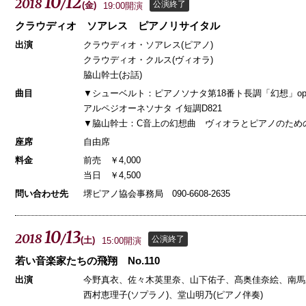
10
12
2018
/
公演終了
(
金
)
19:00開演
クラウディオ ソアレス ピアノリサイタル
出演
クラウディオ・ソアレス(ピアノ)
クラウディオ・クルス(ヴィオラ)
脇山幹士(お話)
曲目
▼シューベルト：ピアノソナタ第18番ト長調「幻想」op.7
アルペジオーネソナタ イ短調D821
▼脇山幹士：C音上の幻想曲 ヴィオラとピアノのための(2
座席
自由席
料金
前売 ￥4,000
当日 ￥4,500
問い合わせ先
堺ピアノ協会事務局 090-6608-2635
10
13
2018
/
公演終了
(
土
)
15:00開演
若い音楽家たちの飛翔 No.110
出演
今野真衣、佐々木英里奈、山下佑子、髙奥佳奈絵、南馬三
西村恵理子(ソプラノ)、堂山明乃(ピアノ伴奏)