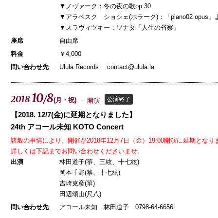
▼ノヴァーク：冬の夜の歌op.30
▼アラベスク ショシェ(ホラーク)：「piano02 opus」
▼スラヴィツキー：ソナタ「人生の省察」
座席
自由席
料金
￥4,000
問い合わせ先
Ulula Records contact@ulula.la
10
8
2018
/
公演終了
(
月
)
---開演
【2018. 12/7(金)に延期となりました】
24th アコール未知 KOTO Concert
諸般の事情により、開催が2018年12月7日（金）19:00開演に延期とな
詳しくは下記までお問い合わせくださいませ。
出演
林田道子(箏、三絃、十七絃)
岡本千野(箏、十七絃)
吉崎克彦(箏)
田辺頌山(尺八)
問い合わせ先
アコール未知 林田道子 0798-64-6656