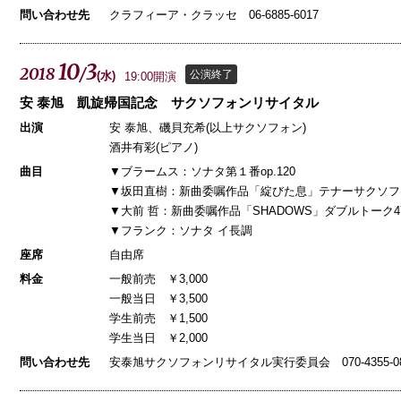
問い合わせ先
クラフィーア・クラッセ 06-6885-6017
10
3
2018
/
公演終了
(
水
)
19:00開演
安 泰旭 凱旋帰国記念 サクソフォンリサイタル
出演
安 泰旭、磯貝充希(以上サクソフォン)
酒井有彩(ピアノ)
曲目
▼ブラームス：ソナタ第１番op.120
▼坂田直樹：新曲委嘱作品「綻びた息」テナーサクソフ
▼大前 哲：新曲委嘱作品「SHADOWS」ダブルトーク
▼フランク：ソナタ イ長調
座席
自由席
料金
一般前売 ￥3,000
一般当日 ￥3,500
学生前売 ￥1,500
学生当日 ￥2,000
問い合わせ先
安泰旭サクソフォンリサイタル実行委員会 070-4355-08