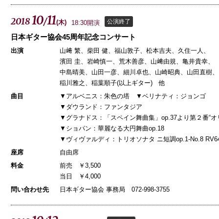
10
11
2018
/
公演終了
(
木
)
18:30開演
日本ギター協会45周年記念コンサート
出演
山﨑 繁、柴田 健、福山敦子、松本吉夫、久住一人、
濱田 圭、岩崎慎一、荒木善彦、山﨑由規、亀井貴幸、
中島晴美、山田一彦、細川卓也、山崎昭典、山田直樹、
稲川雅之、稲葉順子(以上ギター) 他
曲目
▼アルベニス：朱色の塔 ▼ベリナティ：ジョンゴ
▼ダウランド：ファンタジア
▼グラナドス：「スペイン舞曲集」op.37より第２番“オ
▼ショパン：華麗なる大円舞曲op.18
▼ヴィヴァルディ：トリオソナタ ニ短調op.1-No.8 RV
座席
自由席
料金
前売 ￥3,500
当日 ￥4,000
問い合わせ先
日本ギター協会 事務局 072-998-3755