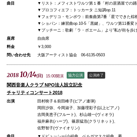
曲目
▼リスト：メフィストワルツ第１番「村の居酒屋での踊
▼プロコフィエフ：トッカータ ニ短調op.11
▼フェデリコ・モンポウ：前奏曲第7番「星でできた棕
▼ショパン：練習曲op.10-5「黒鍵」、ワルツ第11番変ト長
▼プッチーニ：歌劇「ラ・ボエーム」より“私が街を歩け
座席
自由席
料金
￥3,000
問い合わせ先
大阪アーティスト協会 06-6135-0503
10
14
2018
/
協力公演
公演終了
(
日
)
15:00開演
関西音楽人クラブ NPO法人設立記念
チャリティコンサート2018
出演
田村映子＆前田峰子(ピアノ連弾)
岡田沙弥、今岡淑子、加藤理彩子(以上ピアノ)
吉岡美恵子(フルート)、杉山雄一(ヴィオラ)
福井麻衣(ハープ)、篠原猛浩(クラリネット)、
佐野智子(ヴァイオリン)
曲目
▼ドビュッシー/小組曲、ベルガマスク組曲、夢、