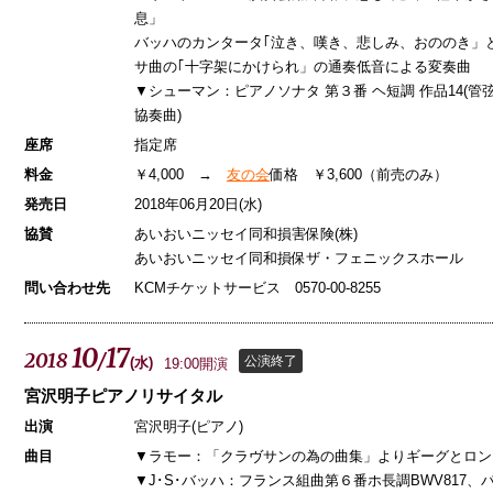
息」
バッハのカンタータ｢泣き、嘆き、悲しみ、おののき」
サ曲の｢十字架にかけられ」の通奏低音による変奏曲
▼シューマン：ピアノソナタ 第３番 ヘ短調 作品14(管
協奏曲)
座席
指定席
料金
￥4,000 →
友の会
価格 ￥3,600（前売のみ）
発売日
2018年06月20日(水)
協賛
あいおいニッセイ同和損害保険(株)
あいおいニッセイ同和損保ザ・フェニックスホール
問い合わせ先
KCMチケットサービス 0570-00-8255
10
17
2018
/
公演終了
(
水
)
19:00開演
宮沢明子ピアノリサイタル
出演
宮沢明子(ピアノ)
曲目
▼ラモー：「クラヴサンの為の曲集」よりギーグとロン
▼J･S･バッハ：フランス組曲第６番ホ長調BWV817、