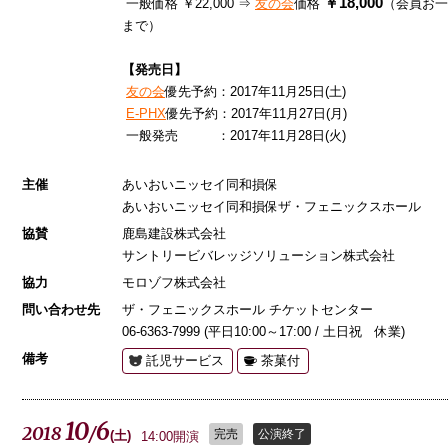
￥18,000
一般価格 ￥22,000 ⇒
友の会
価格
（会員お一
まで）
【発売日】
友の会
優先予約：2017年11月25日(土)
E-PHX
優先予約：2017年11月27日(月)
一般発売 ：2017年11月28日(火)
主催
あいおいニッセイ同和損保
あいおいニッセイ同和損保ザ・フェニックスホール
協賛
鹿島建設株式会社
サントリービバレッジソリューション株式会社
協力
モロゾフ株式会社
問い合わせ先
ザ・フェニックスホール チケットセンター
06-6363-7999 (平日10:00～17:00 / 土日祝 休業)
備考
託児サービス
茶菓付
10
6
2018
/
完売
公演終了
(
土
)
14:00開演