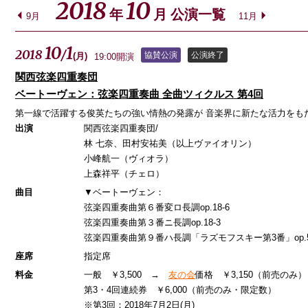
2018
10
年
月 公演一覧
9月
11月
10
1
2018
/
協賛公演
公演終了
(
月
)
19:00開演
関西弦楽四重奏団
ベートーヴェン：弦楽四重奏曲 全曲ツィクルス 第4回
第一線で活躍する俊英たちの強い情熱の発露が 音楽界に新たな活力をも
出演
関西弦楽四重奏団/
林 七奈、田村安祐美（以上ヴァイオリン）
小峰航一（ヴィオラ）
上森祥平（チェロ）
曲目
▼ベートーヴェン：
弦楽四重奏曲第６番変ロ長調op.18-6
弦楽四重奏曲第３番ニ長調op.18-3
弦楽四重奏曲第９番ハ長調「ラズモフスキー第3番」op.5
座席
指定席
料金
一般 ￥3,500 →
友の会
価格 ￥3,150（前売のみ）
第3・4回連続券 ￥6,000（前売のみ・限定数）
※
第3回：2018年7月2日(月)