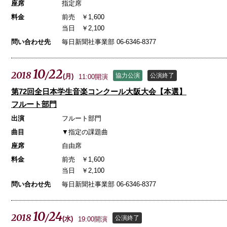
座席
指定席
料金
前売 ￥1,600
当日 ￥2,100
問い合わせ先
毎日新聞社事業部 06-6346-8377
10
22
2018
/
協力公演
公演終了
(
月
)
11:00開演
第72回全日本学生音楽コンクール大阪大会【本選】
フルート部門
出演
フルート部門
曲目
▼指定の課題曲
座席
自由席
料金
前売 ￥1,600
当日 ￥2,100
問い合わせ先
毎日新聞社事業部 06-6346-8377
10
24
2018
/
公演終了
(
水
)
19:00開演