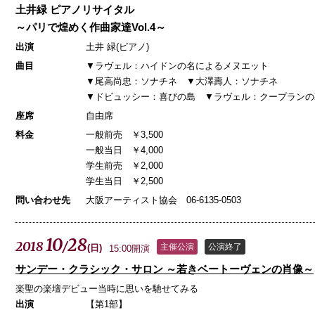
土井緑 ピアノリサイタル
～パリで煌めく作曲家達Vol.4～
出演
土井 緑(ピアノ)
曲目
▼ラヴェル：ハイドンの名によるメヌエット
▼尾高尚忠：ソナチネ ▼大澤壽人：ソナチネ
▼ドビュッシー：喜びの島 ▼ラヴェル：クープランの
座席
自由席
料金
一般前売 ￥3,500
一般当日 ￥4,000
学生前売 ￥2,000
学生当日 ￥2,500
問い合わせ先
大阪アーティスト協会 06-6135-0503
10
28
2018
/
主催公演
公演終了
(
日
)
15:00開演
サンデー・クラシック・サロン ～若きベートーヴェンの肖像～
楽聖の楽壇デビュー当時に思いを馳せてみる
出演
【第1部】