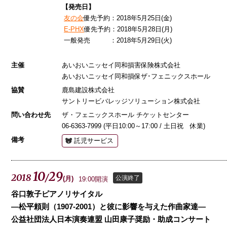
【発売日】
友の会
優先予約：2018年5月25日(金)
E-PHX
優先予約：2018年5月28日(月)
一般発売 ：2018年5月29日(火)
主催
あいおいニッセイ同和損害保険株式会社
あいおいニッセイ同和損保ザ･フェニックスホール
協賛
鹿島建設株式会社
サントリービバレッジソリューション株式会社
問い合わせ先
ザ・フェニックスホール チケットセンター
06-6363-7999 (平日10:00～17:00 / 土日祝 休業)
備考
託児サービス
10
29
2018
/
公演終了
(
月
)
19:00開演
谷口敦子ピアノリサイタル
―松平頼則（1907-2001）と彼に影響を与えた作曲家達―
公益社団法人日本演奏連盟 山田康子奨励・助成コンサート