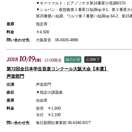
▼モーツァルト：ピアノソナタ第16番変ロ長調K570
▼ショパン：夜想曲第１番変ロ短調op.9-1、第２番変ホ長調
第20番嬰ハ短調、ワルツ第７番嬰ハ短調op.64-2、第1
座席
指定席
料金
￥4,500
問い合わせ先
大阪新音 06-6926-4888
10
19
2018
/
協力公演
公演終了
(
金
)
13:00開演
第72回全日本学生音楽コンクール大阪大会【本選】
声楽部門
出演
声楽部門
曲目
▼指定の課題曲
座席
自由席
料金
前売 ￥1,600
当日 ￥2,100
問い合わせ先
毎日新聞社事業部 06-6346-8377