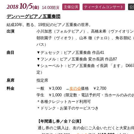
10
5
2018
/
主催公演
ティータイムコンサート
公
(
金
)
14:00開演
デンハーグピアノ五重奏団
結成10年。甦る、19世紀のピアノ五重奏の世界。
出演
小川加恵（フォルテピアノ）、高橋未希（ヴァイオリン
朝吹園子（ヴィオラ）、山本 徹（チェロ）、角谷朋紀
バス）
曲目
▼デュセック：ピアノ五重奏曲 作品41
▼フンメル：ピアノ五重奏曲 変ホ長調 作品87
▼シューベルト：ピアノ五重奏曲 イ長調 「ます」 D66
定）
座席
指定席
料金
一般 ￥3,000 →
友の会
価格 ￥2,700
学生 ￥1,000（限定数・電話予約可・当ホールのみの
＊各種クレジットカード利用可
＊ドリンク・お菓子のサービスつき
【年間通し券／全７公演】
通し券のご購入は、友の会にご入会いただくと大変お