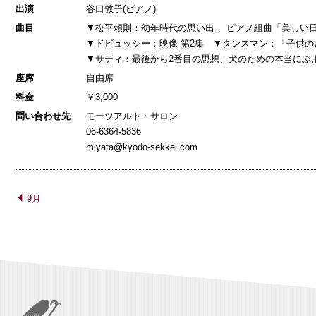
出演
谷口敦子(ピアノ)
曲目
▼松平頼則：幼年時代の思い出 、ピアノ組曲「美しい
▼ドビュッシー：映像 第2集 ▼タンスマン：「子供の
▼サティ：最後から2番目の思想、犬のための本当にぶ
座席
自由席
料金
￥3,000
問い合わせ先
モーツアルト・サロン
06-6364-5836
miyata@kyodo-sekkei.com
9月