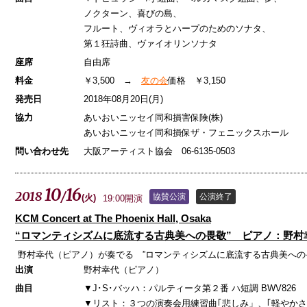
ノクターン、喜びの島、
フルート、ヴィオラとハープのためのソナタ、
第１狂詩曲、ヴァイオリンソナタ
座席
自由席
料金
￥3,500 →
友の会
価格 ￥3,150
発売日
2018年08月20日(月)
協力
あいおいニッセイ同和損害保険(株)
あいおいニッセイ同和損保ザ・フェニックスホール
問い合わせ先
大阪アーティスト協会 06-6135-0503
10
16
2018
/
協賛公演
公演終了
(
火
)
19:00開演
KCM Concert at The Phoenix Hall, Osaka
“ロマンティシズムに底流する古典美への畏敬” ピアノ：野村
野村幸代（ピアノ）が奏でる ”ロマンティシズムに底流する古典美への
出演
野村幸代（ピアノ）
曲目
▼J･S･バッハ：パルティータ第２番 ハ短調 BWV826
▼リスト：３つの演奏会用練習曲｢悲しみ」、｢軽やかさ