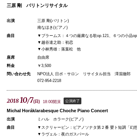
三原 剛 バリトンリサイタル
出演
三原 剛(バリトン)
南なほき(ピアノ)
曲目
▼ブラームス：４つの厳粛なる歌op.121、６つの小品op.
▼越谷達之助：初恋
▼小林秀雄：落葉松 他
座席
自由席
料金
￥3,500
問い合わせ先
NPO法人 日ポ・サロン リサイタル担当 澤瀉徹郎
072-954-2218
10
7
2018
/
公演終了
(
日
)
18:00開演
Michal Horák/arabesque Choche Piano Concert
出演
ミハル ホラーク(ピアノ)
曲目
▼スクリャービン：ピアノソナタ第２番 嬰ト短調「幻想ソ
▼ラヴェル：夜のガスパール