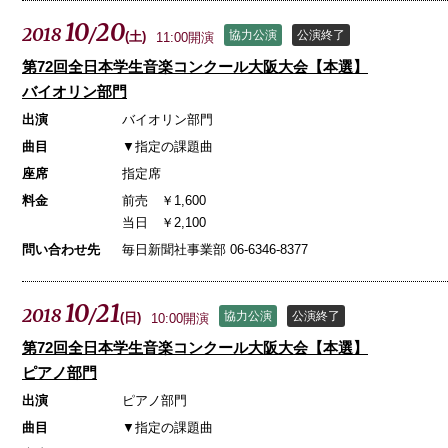
10
20
2018
/
協力公演
公演終了
(
土
)
11:00開演
第72回全日本学生音楽コンクール大阪大会【本選】
バイオリン部門
出演
バイオリン部門
曲目
▼指定の課題曲
座席
指定席
料金
前売 ￥1,600
当日 ￥2,100
問い合わせ先
毎日新聞社事業部 06-6346-8377
10
21
2018
/
協力公演
公演終了
(
日
)
10:00開演
第72回全日本学生音楽コンクール大阪大会【本選】
ピアノ部門
出演
ピアノ部門
曲目
▼指定の課題曲