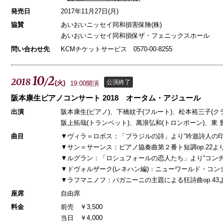
発売日
2017年11月27日(月)
協賛
あいおいニッセイ同和損害保険(株)
あいおいニッセイ同和損保ザ・フェニックスホール
問い合わせ先
KCMチケットサービス 0570-00-8255
10
2
2018
/
公演終了
(
火
)
19:00開演
阪本康生ピアノコンサート 2018 オータム・アジュール
出演
阪本康生(ピアノ)、下橋紋子(フルート)、松本裕三子(ク
阪上拓哉(トランペット)、萬浪弘和(トロンボーン)、東 
曲目
▼ヴィラ＝ロボス：「ブラジルの詩」より“吟遊詩人の印
▼サン＝サーンス：ピアノ協奏曲第２番ト短調op.22よ
▼ルグラン：「ロシュフォールの恋人たち」より“コンチ
▼ドヴォルザーク(レネハン編)：ニューワールド・コン
▼ラフマニノフ：パガニーニの主題による狂詩曲op.43
座席
自由席
料金
前売 ￥3,500
当日 ￥4,000