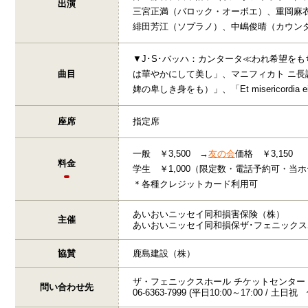
出演
三宮正満（バロック・オーボエ）、重岡麻
緋田芳江（ソプラノ）、中嶋俊晴（カウン
▼J･S･バッハ：カンタータ≪われ希望をも
曲目
は華やかにして美し」、マニフィカト ニ長調 BWV
婢の卑しき身をも）」、「Et misericor
座席
指定席
一般 ￥3,500 →
友の会
価格 ￥3,150
料金
学生 ￥1,000（限定数・電話予約可・当
＊各種クレジットカード利用可
あいおいニッセイ同和損害保険（株）
主催
あいおいニッセイ同和損保ザ･フェニックス
協賛
鹿島建設（株）
ザ・フェニックスホール チケットセンター
問い合わせ先
06-6363-7999 (平日10:00～17:00 / 土日祝