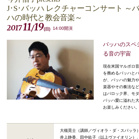
J･S･バッハ レクチャーコンサート ～
ハの時代と教会音楽～
11
19
2017
/
14:00開演
(
日
)
バッハのスペ
る音の宇宙
現在米国マルボロ
を務めるバッハと
が、バッハの魅力
楽器やその奏法な
はバロック界、モ
バッハ愛に溢れた
お楽しみください
大槻晃士（講師／ヴィオラ・ダ・スパッラ
井上静香、田中佑子（以上ヴァイオリン）