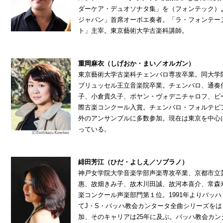
ダーケア・デュオソナタ集」を（フォンテック）
ジャパン」首席オーボエ奏者。「ラ・フォンテー
ト」主宰。東京藝術大学古楽科講師。
重岡麻衣（しげおか・まい／オルガン）
東京藝術大学古楽科チェンバロ専攻卒業。同大学
ブリュッセル王立音楽院卒業。チェンバロ、通奏
子、小倉貴久子、ボヤン・ヴォデニチャロフ、ピ
際古楽コンクール入賞。チェンバロ・フォルテピ
外のアンサンブルに多数参加。現在は東京を中心
っている。
緋田芳江（ひだ・よしえ／ソプラノ）
神戸女学院大学音楽学部声楽専攻卒業、京都市立
惠、故畑きみ子、故木川田誠、故河本喜介、常森寿
楽コンクール声楽部門第１位。1991年よりバッ
てJ・S・バッハ教会カンタータ全曲シリーズを
加、そのキャリアは25年に及ぶ。バッハ教会カン