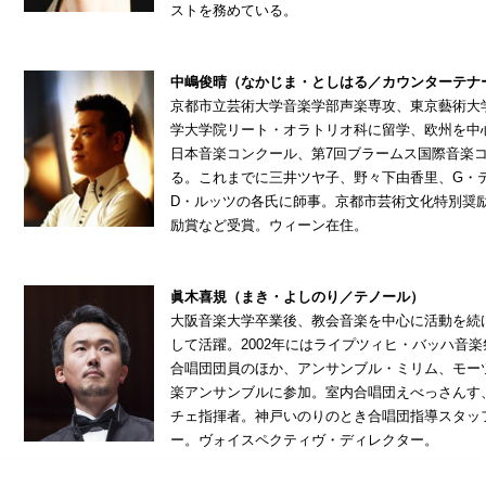
ストを務めている。
中嶋俊晴（なかじま・としはる／カウンターテナ
京都市立芸術大学音楽学部声楽専攻、東京藝術大
学大学院リート・オラトリオ科に留学、欧州を中
日本音楽コンクール、第7回ブラームス国際音楽
る。これまでに三井ツヤ子、野々下由香里、G・
D・ルッツの各氏に師事。京都市芸術文化特別奨
励賞など受賞。ウィーン在住。
眞木喜規（まき・よしのり／テノール）
大阪音楽大学卒業後、教会音楽を中心に活動を続
して活躍。2002年にはライプツィヒ・バッハ音
合唱団団員のほか、アンサンブル・ミリム、モー
楽アンサンブルに参加。室内合唱団えべっさんす
チェ指揮者。神戸いのりのとき合唱団指導スタッ
ー。ヴォイスペクティヴ・ディレクター。