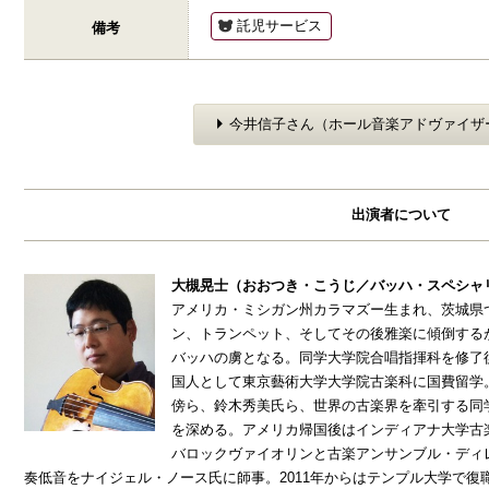
託児サービス
備考
今井信子さん（ホール音楽アドヴァイザ
出演者について
大槻晃士（おおつき・こうじ／バッハ・スペシャ
アメリカ・ミシガン州カラマズー生まれ、茨城県
ン、トランペット、そしてその後雅楽に傾倒する
バッハの虜となる。同学大学院合唱指揮科を修了
国人として東京藝術大学大学院古楽科に国費留学
傍ら、鈴木秀美氏ら、世界の古楽界を牽引する同
を深める。アメリカ帰国後はインディアナ大学古
バロックヴァイオリンと古楽アンサンブル・ディ
奏低音をナイジェル・ノース氏に師事。2011年からはテンプル大学で復職