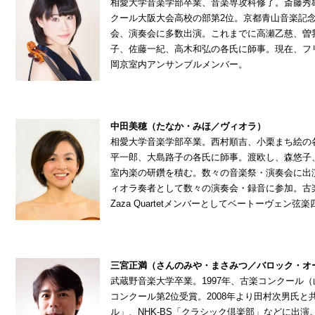
相愛大学音楽学部卒業、音楽専攻科修了。斎藤秀
クール大阪大会高校の部第2位。京都青山音楽記
会、演奏会に多数出演。これまでに高瀬乙慈、曽
子、佐藤一紀、高木和弘の各氏に師事。現在、フ
岡京室内アンサンブルメンバー。
中田美穂（たなか・みほ／ヴィオラ）
相愛大学音楽学部卒業。西村順吉、小栗まち絵の
平一郎、大島路子の各氏に師事。渡欧し、森悠子
室内楽の研鑽を積む。数々の音楽祭・演奏会に出演
ィオラ奏者として数々の演奏会・録音に参加。古
Zaza Quartetメンバーとしてベートーヴェ
三宮正満（さんのみや・まさみつ／バロック・オ
武蔵野音楽大学卒業。1997年、古楽コンクール（
コンクール第2位受賞。2008年より田村次男氏と
ル」、NHK-BS「クラシック倶楽部」などに出演