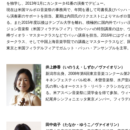
を独学し、2013年1月にカンタータ41番の演奏でデビュー。
現在は米国マルボロ音楽祭の事務局で、年間を通して司書長及びバッハ
ら演奏家のサポートを担当、夏期は内田氏のリクエストによりマルボロ
る。また2015年度以後はテンプル大学を離れ、積極的に国内外でバッ
ジョン音楽祭（米国フィラデルフィア）でのバッハの特別講座のほか、
樽ヴィオラ・マスタークラスなどでバッハ講座を担当。2016年にはヴ
タークラス、そして中国上海音楽学院での講義とマスタークラスなど、
東京と米国フィラデルフィアでガムット・バッハ・アンサンブルを主宰
井上静香（いのうえ・しずか／ヴァイオリン）
新潟市出身。2008年第6回東京音楽コンクール
キネンフェスティバル松本、木曽音楽祭、水戸室
氏の率いるオーケストラ・リベラ・クラシカなど
る。米アスペン音楽祭に奨学金を得て参加。ウィ
紀尾井シンフォニエッタ東京メンバー。フィラデ
田中佑子（たなか・ゆうこ／ヴァイオリン）