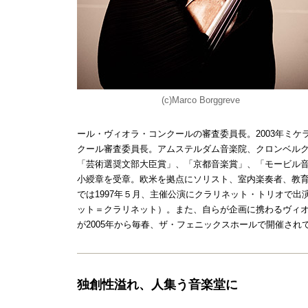
(c)Marco Borggreve
ール・ヴィオラ・コンクールの審査委員長。2003年ミケ
クール審査委員長。アムステルダム音楽院、クロンベル
「芸術選奨文部大臣賞」、「京都音楽賞」、「モービル
小綬章を受章。欧米を拠点にソリスト、室内楽奏者、教
では1997年５月、主催公演にクラリネット・トリオで
ット＝クラリネット）。また、自らが企画に携わるヴィ
が2005年から毎春、ザ・フェニックスホールで開催され
独創性溢れ、人集う音楽堂に