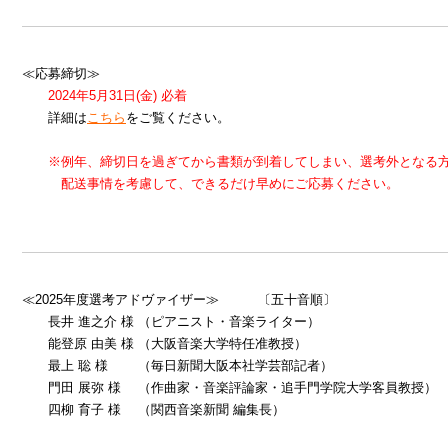
≪応募締切≫
2024年5月31日(金) 必着
詳細は
こちら
をご覧ください。
※例年、締切日を過ぎてから書類が到着してしまい、選考外となる
配送事情を考慮して、できるだけ早めにご応募ください。
≪2025年度選考アドヴァイザー≫ 〔五十音順〕
長井 進之介 様 （ピアニスト・音楽ライター）
能登原 由美 様 （大阪音楽大学特任准教授）
最上 聡 様 （毎日新聞大阪本社学芸部記者）
門田 展弥 様 （作曲家・音楽評論家・追手門学院大学客員教授）
四柳 育子 様 （関西音楽新聞 編集長）