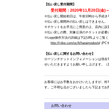
【払い戻し受付期間】
受付期間：2020年11月20
日(金)～
※払い戻し開始初日は、午前10時から手続き
※払い戻し期間外の払い戻しはできません。
※チケットをお手元にご用意の上、店内に設置
※払い戻しの際、対象公演のチケットが必要
※Loppi操作方法の詳細は下記URLよりご覧
http://l-tike.com/oc/lt/haraimodoshi
/ (P
【払い戻しに関するお問い合わせ】
ローソンチケットインフォメーションは現在
せいただきますようお願い申し上げます。（20
お客様にはお手数をおかけいたしますが、何
す。ご不明な点がございましたら下記までお
お問い合わせ