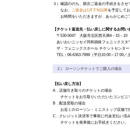
３）確認ののち、順次ご返金の手続きを
させ
なお、
ご返金は1
月下旬以降
を予定して
お時間をいただきますが、あらかじめご
【チケット返送先・払い戻しに関するお問い
〒530-0047 大阪市北区西天満4－15－1
あいおいニッセイ同和損保フェニックスタ
ザ・フェニックスホール チケットセンター
TEL：06-6363-7999（平日10:00～17:0
２） ローソンチケットでご購入の場合
【払い戻し方法】
A．店舗引き取りのチケットの場合
チケットをお引取りいただいたコンビニで
B．配送受取の場合
お近くのローソン・ミニストップ店舗で払
C．クレジット決済等で事前に代金支払い済
チケットを発券後にお手続きください。