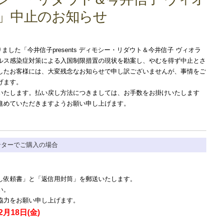
」中止のお知らせ
ました「今井信子presents ディモシー・リダウト＆今井信子 ヴィオラ
ルス感染症対策による入国制限措置の現状を勘案し、やむを得ず中止とさ
したお客様には、大変残念なお知らせで申し訳ございませんが、事情をご
げます。
たします。払い戻し方法につきましては、お手数をお掛けいたします
進めていただきますようお願い申し上げます。
ンターでご購入の場合
し依頼書」と「返信用封筒」を
郵送いたします。
い。
協力をお願い申し上げます。
月18日(金)