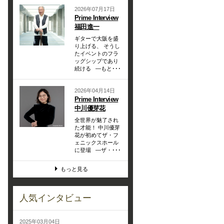
2026年07月17日
Prime Interview
福田進一
ギターで大阪を盛
り上げる、 そうし
たイベントのフラ
ッグシップであり
続ける —もと･･･
2026年04月14日
Prime Interview
中川優芽花
全世界が魅了され
た才能！ 中川優芽
花が初めてザ・フ
ェニックスホール
に登場 —ザ・･･･
もっと見る
人気インタビュー
2025年03月04日