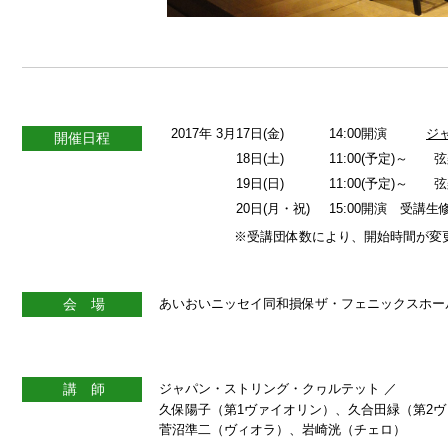
2017年 3月17日
(金)
14:00開演
ジ
開催日程
18日
(土)
11:00(予定)～
19日
(日)
11:00(予定)～
20日
(月・祝)
15:00開演 受講生
※受講団体数により、開始時間が変更になる
会 場
あいおいニッセイ同和損保ザ・フェニックスホー
講 師
ジャパン・ストリング・クヮルテット ／
久保陽子（第1ヴァイオリン）、久合田緑（第2ヴ
菅沼準二（ヴィオラ）、岩崎洸（チェロ）