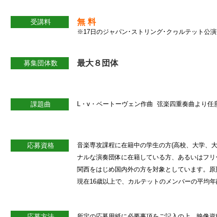
無 料
受講料
※17日のジャパン･ストリング･クヮルテット公演チケ
最大８団体
募集団体数
課題曲
L・v・ベートーヴェン作曲 弦楽四重奏曲より任意の
応募資格
音楽専攻課程に在籍中の学生の方(高校、大学、大
ナルな演奏団体に在籍している方、あるいはフリ
関西をはじめ国内外の方を対象としています。原則と
現在16歳以上で、カルテットのメンバーの平均年
応募方法
所定の応募用紙に必要事項をご記入の上、映像資