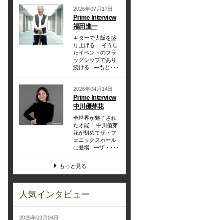
2026年07月17日
Prime Interview
福田進一
ギターで大阪を盛
り上げる、 そうし
たイベントのフラ
ッグシップであり
続ける —もと･･･
2026年04月14日
Prime Interview
中川優芽花
全世界が魅了され
た才能！ 中川優芽
花が初めてザ・フ
ェニックスホール
に登場 —ザ・･･･
もっと見る
人気インタビュー
2025年03月04日