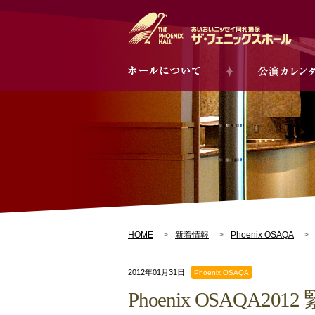
HOME
新着情報
Phoenix OSAQA
2012年01月31日
Phoenix OSAQA
Phoenix OSAQA2