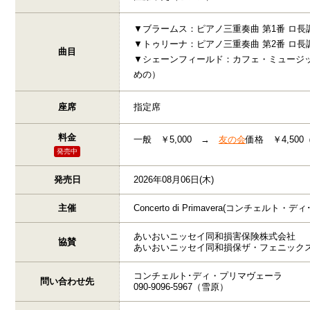
▼ブラームス：ピアノ三重奏曲 第1番 ロ長調 
▼トゥリーナ：ピアノ三重奏曲 第2番 ロ長調 
曲目
▼シェーンフィールド：カフェ・ミュージ
めの）
座席
指定席
料金
一般 ￥5,000 →
友の会
価格 ￥4,50
発売中
発売日
2026年08月06日(木)
主催
Concerto di Primavera(コンチェルト
あいおいニッセイ同和損害保険株式会社
協賛
あいおいニッセイ同和損保ザ・フェニック
コンチェルト･ディ・プリマヴェーラ
問い合わせ先
090-9096-5967（雪原）