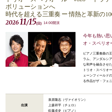
ボリューションへ
時代を超える三重奏 ー 情熱と革新の10
11
15
2026
/
14:00開演
(
日
)
今年も熱い思
オ・スペリオ
ピアノ三重奏曲の王
ラム、アンダルシ
な和声を融合させた
トリオ・スペリオー
ェーンフィールドの
る作品がザ・フェ
泉原隆志（ヴァイオリン）
出演
上森祥平（チェロ）
佐藤卓史（ピアノ）