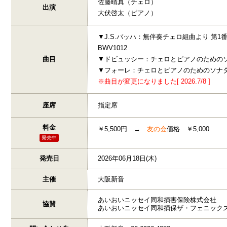
佐藤晴真（チェロ）
出演
大伏啓太（ピアノ）
▼J.S.バッハ：無伴奏チェロ組曲より 第1番 
BWV1012
曲目
▼ドビュッシー：チェロとピアノのための
▼フォーレ：チェロとピアノのためのソナタ
※曲目が変更になりました[ 2026.7/8 ]
座席
指定席
料金
￥5,500円 →
友の会
価格 ￥5,000
発売中
発売日
2026年06月18日(木)
主催
大阪新音
あいおいニッセイ同和損害保険株式会社
協賛
あいおいニッセイ同和損保ザ・フェニック