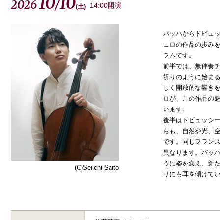
10
10
2026
/
14:00開演
(
土
)
バッハからドビュッ
ェロの作品の歩み
ラムです。
前半では、無伴奏チ
祈りのように始まる
しく開放的な響きを
ロが、この作品の
います。
後半はドビュッシ
らも、自然や光、
です。同じフラン
異なります。バッ
うに姿を変え、新
(C)Seiichi Saito
りにも耳を傾けて