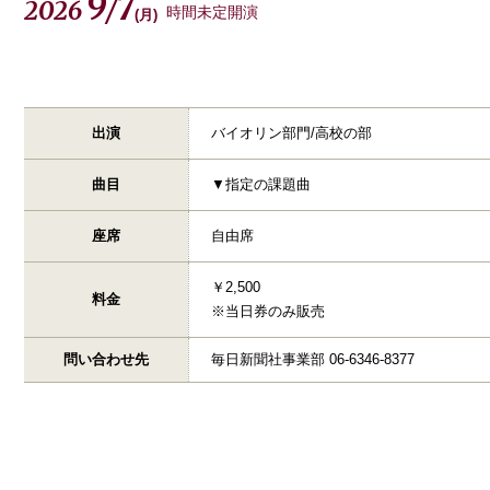
9
7
2026
/
時間未定開演
(
月
)
出演
バイオリン部門/高校の部
曲目
▼指定の課題曲
座席
自由席
￥2,500
料金
※当日券のみ販売
問い合わせ先
毎日新聞社事業部 06-6346-8377