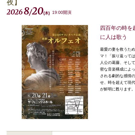
夜】
8
20
2026
/
19:00開演
(
木
)
四百年の時を
に人は歌う
最愛の妻を救うた
マ！「振り返って
人公の葛藤、そし
密な音楽構成によ
される劇的な感情
せ、時を超えて現
が鮮明に甦ります