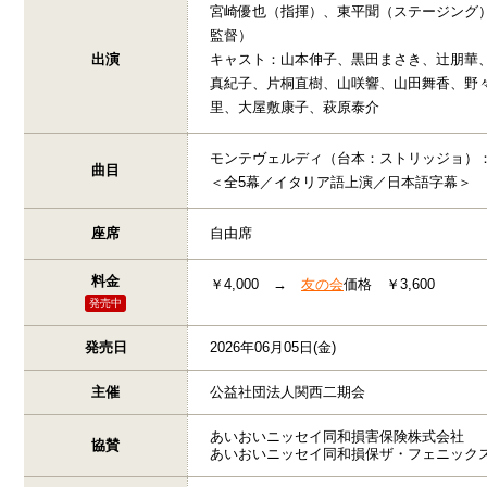
宮崎優也（指揮）、東平聞（ステージング
監督）
出演
キャスト：山本伸子、黒田まさき、辻󠄀朋
真紀子、片桐直樹、山咲響、山田舞香、野
里、大屋敷康子、萩原泰介
モンテヴェルディ（台本：ストリッジョ）
曲目
＜全5幕／イタリア語上演／日本語字幕＞
座席
自由席
料金
￥4,000 →
友の会
価格 ￥3,600
発売中
発売日
2026年06月05日(金)
主催
公益社団法人関西二期会
あいおいニッセイ同和損害保険株式会社
協賛
あいおいニッセイ同和損保ザ・フェニック