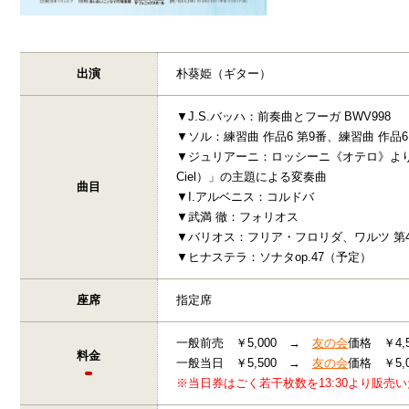
出演
朴葵姫（ギター）
▼J.S.バッハ：前奏曲とフーガ BWV998
▼ソル：練習曲 作品6 第9番、練習曲 作品6
▼ジュリアーニ：ロッシーニ《オテロ》より「おお
Ciel）」の主題による変奏曲
曲目
▼I.アルベニス：コルドバ
▼武満 徹：フォリオス
▼バリオス：フリア・フロリダ、ワルツ 第
▼ヒナステラ：ソナタop.47（予定）
座席
指定席
一般前売 ￥5,000 →
友の会
価格 ￥4,5
料金
一般当日 ￥5,500 →
友の会
価格 ￥5,0
※当日券はごく若干枚数を13:30より販売