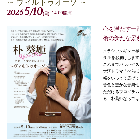
～ ヴィルトゥオーゾ ～
5
10
2026
/
14:00開演
(
日
)
心を満たす一
術の新たな景
クラシックギター界
タルをお届けしま
これまでバッハやス
大河ドラマ「べら
幅をいっそう広げ
音色と豊かな音楽
ただけるプログラ
る、朴葵姫ならで