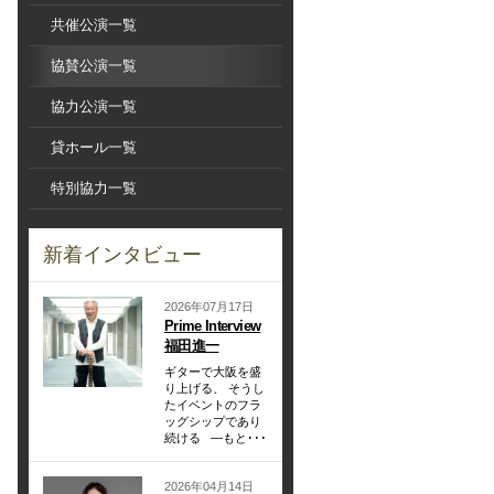
共催公演一覧
協賛公演一覧
協力公演一覧
貸ホール一覧
特別協力一覧
新着インタビュー
2026年07月17日
Prime Interview
福田進一
ギターで大阪を盛
り上げる、 そうし
たイベントのフラ
ッグシップであり
続ける —もと･･･
2026年04月14日