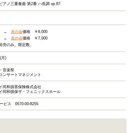
アノ三重奏曲 第2番 ハ長調 op.87
0円 →
友の会
価格 ￥8,000
0円 →
友の会
価格 ￥7,000
前売のみ。限定数。
(月)
・音楽祭
コンサートマネジメント
イ同和損害保険株式会社
イ同和損保ザ・フェニックスホール
ス 0570-00-8255