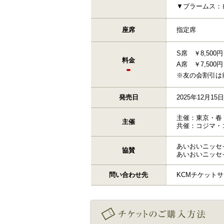
▼ブラームス：ピ
座席
指定席
S席 ￥8,50
料金
A席 ￥7,50
※友の会割引は
発売日
2025年12月15日
主催：東京・春
主催
共催：コジマ・
あいおいニッセ
協賛
あいおいニッセ
問い合わせ先
KCMチケットサービ