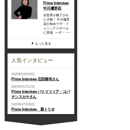
Prime Interview
中川優芽花
全世界が魅了され
た才能！ 中川優芽
花が初めてザ・フ
ェニックスホール
に登場 —ザ・･･･
もっと見る
人気インタビュー
2025年03月04日
Prime Interview 石田泰尚さん
2023年01月21日
Prime Interview パトリツィア・コパ
チンスカヤさん
2020年07月08日
Prime Interview 葵トリオ