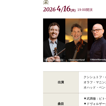
楽
4
16
2026
/
19:00開演
(
木
)
クシシュトフ
出演
オラフ・マニン
オハッド・ベン
▼武満徹：ビト
曲目
▼ドヴォルザー