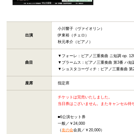
小川響子（ヴァイオリン）
出演
伊東裕（チェロ）
秋元孝介（ピアノ）
▼フォーレ：ピアノ三重奏曲 ニ短調 op. 12
曲目
▼ブラームス：ピアノ三重奏曲 第3番 ハ短調 o
▼ショスタコーヴィチ：ピアノ三重奏曲 第2番 
座席
指定席
チケットは完売いたしました。
当日券はございません。またキャンセル待
■6公演セット券
一般／￥24,000
（
友の会
会員／￥20,000）