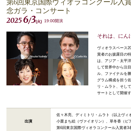
第6回東京国際ヴィオラコンクール入
念ガラ・コンサート
6
3
2025
/
19:00開演
(
火
)
それは、にん
ヴィオラスペース2
賞者のお披露目の特
は、アジア・太平
して世界中から注目
ル、ファイナルを勝
グラム構成を担う佐
リ・ムラト、そし
サートとして開催
佐々木亮、ディミトリ・ムラト（以上ヴィ
出演
小栗まち絵（ヴァイオリン）、草冬香（ピ
第6回東京国際ヴィオラコンクール入賞者3