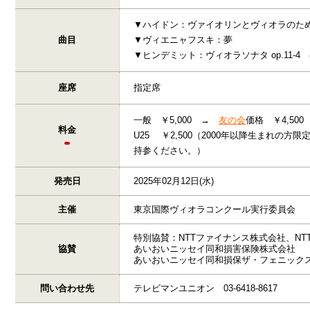
▼ハイドン：ヴァイオリンとヴィオラのための二
曲目
▼ヴィエニャフスキ：夢
▼ヒンデミット：ヴィオラソナタ op.11-4
座席
指定席
一般 ￥5,000 →
友の会
価格 ￥4,500
料金
U25 ￥2,500（2000年以降生まれの
持参ください。）
発売日
2025年02月12日(水)
主催
東京国際ヴィオラコンクール実行委員会
特別協賛：NTTファイナンス株式会社、NT
協賛
あいおいニッセイ同和損害保険株式会社
あいおいニッセイ同和損保ザ・フェニック
問い合わせ先
テレビマンユニオン 03-6418-8617