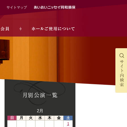
サイトマップ
2月
日
月
火
水
木
金
土
1