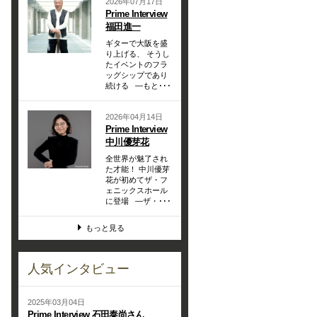
2026年07月17日
Prime Interview
福田進一
ギターで大阪を盛
り上げる、 そうし
たイベントのフラ
ッグシップであり
続ける —もと･･･
2026年04月14日
Prime Interview
中川優芽花
全世界が魅了され
た才能！ 中川優芽
花が初めてザ・フ
ェニックスホール
に登場 —ザ・･･･
もっと見る
人気インタビュー
2025年03月04日
Prime Interview 石田泰尚さん