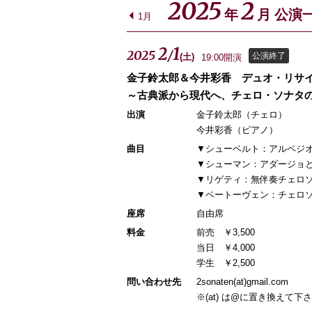
2025
2
年
月 公演
1月
2
1
2025
/
公演終了
(
土
)
19:00開演
金子鈴太郎＆今井彩香 デュオ・リサ
～古典派から現代へ、チェロ・ソナタ
出演
金子鈴太郎（チェロ）
今井彩香（ピアノ）
曲目
▼シューベルト：アルペジオー
▼シューマン：アダージョとア
▼リゲティ：無伴奏チェロ
▼ベートーヴェン：チェロソナタ
座席
自由席
料金
前売 ￥3,500
当日 ￥4,000
学生 ￥2,500
問い合わせ先
2sonaten(at)gmail.com
※(at) は@に置き換えて下