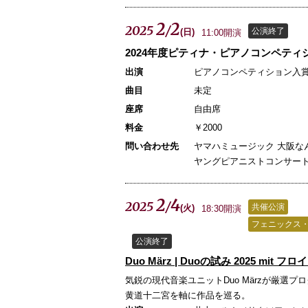
2
2
2025
/
公演終了
(
日
)
11:00開演
2024年度ピティナ・ピアノコンペテ
出演
ピアノコンペティション入
曲目
未定
座席
自由席
料金
￥2000
問い合わせ先
ヤマハミュージック 大阪
ヤングピアニストコンサート担当者
2
4
2025
/
共催公演
(
火
)
18:30開演
フェニックス
公演終了
Duo März | Duoの試み 2025 mit フ
気鋭の現代音楽ユニットDuo Märzが厳選
黄道十二宮を軸に作品を巡る。