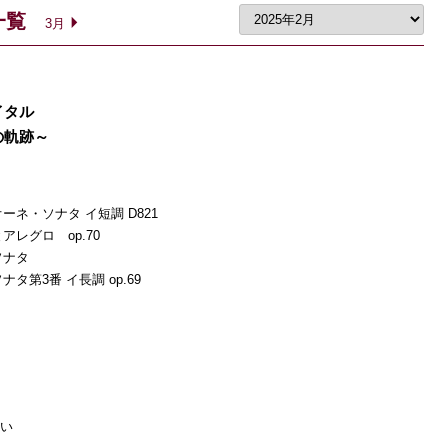
一覧
3月
イタル
の軌跡～
ネ・ソナタ イ短調 D821
レグロ op.70
ソナタ
第3番 イ長調 op.69
さい