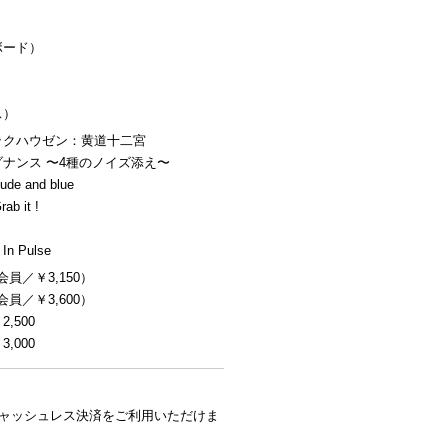
）
ボード）
ス）
ックハウゼン：黄道十二宮
ナンス 〜4種のノイズ添え〜
 and blue
b it !
Pulse
会員／￥3,150）
会員／￥3,600）
,500
,000
キャッシュレス決済をご利用いただけま