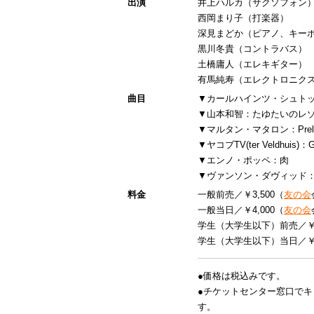
出演
井上ハルカ（サクソフォン
西岡まり子（打楽器）
深見まどか（ピアノ、キー
黒川冬貴（コントラバス）
土橋庸人（エレキギター）
有馬純寿（エレクトロニク
曲目
▼カールハインツ・シュト
▼山本和智：たゆたいのレゾ
▼マルタン・マタロン：Prelude
▼ヤコブTV(ter Veldhuis)：Gra
▼エンノ・ポッペ：肉
▼ヴァンソン・ダヴィッド：In 
料金
一般前売／￥3,500（
友の会
一般当日／￥4,000（
友の会
学生（大学生以下）前売／￥2
学生（大学生以下）当日／￥3
●価格は税込みです。
●チケットセンター窓口で
す。