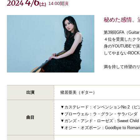
4
6
2024
/
14:00開演
(
土
)
秘めた感情、溢
第39回GFA（Guitar
４位を受賞したクラ
身のYOUTUBEで
してやまないROC
満を持して待望の
出演
猪居亜美（ギター）
▼カステレード：インベンションNo.2（
▼ブローウェル：ラ・グラン・サラバンダ
曲目
▼ガンズ・アンド・ローゼズ：Sweet Child o’
▼オジー・オズボーン：Goodbye to Roma