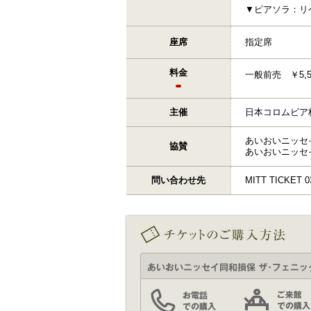
▼ピアソラ：リ
座席
指定席
料金
一般前売 ￥5,
主催
日本コロムビア
あいおいニッセ
協賛
あいおいニッセ
問い合わせ先
MITT TICKET 0