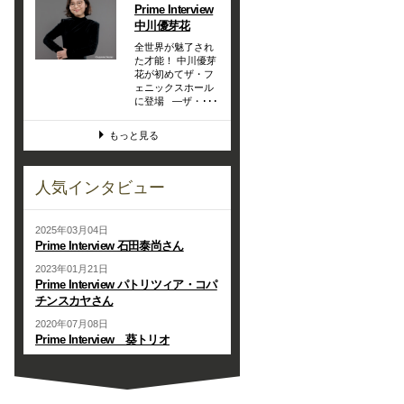
Prime Interview
中川優芽花
全世界が魅了され
た才能！ 中川優芽
花が初めてザ・フ
ェニックスホール
に登場 —ザ・･･･
もっと見る
人気インタビュー
2025年03月04日
Prime Interview 石田泰尚さん
2023年01月21日
Prime Interview パトリツィア・コパ
チンスカヤさん
2020年07月08日
Prime Interview 葵トリオ