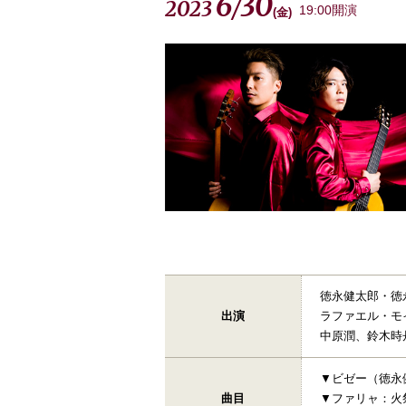
6
30
2023
/
19:00開演
(
金
)
徳永健太郎・徳
出演
ラファエル・モ
中原潤、鈴木時
▼ビゼー（徳永
曲目
▼ファリャ：火