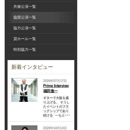
共催公演一覧
協賛公演一覧
協力公演一覧
貸ホール一覧
特別協力一覧
新着インタビュー
2026年07月17日
Prime Interview
福田進一
ギターで大阪を盛
り上げる、 そうし
たイベントのフラ
ッグシップであり
続ける —もと･･･
2026年04月14日