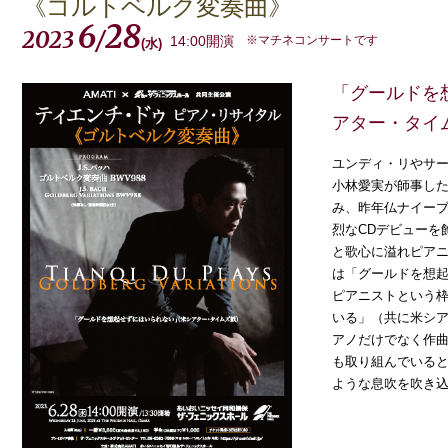
《ゴルトベルク変奏曲》
6
28
2023
/
14:00開演
※マチネコンサートです
(
水
)
「グールドを
アター・タイ
ユンディ・リやサ
小林愛実が師事し
み、昨年仏ナイー
烈なCDデビューを
と歌心に溢れピア
は「グールドを想
ピアニストという
いる」（共に米シ
アノだけでなく作
も取り組んでいる
ような息吹を吹き