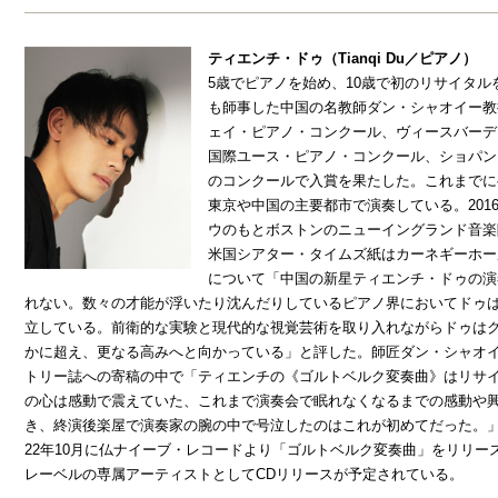
ティエンチ・ドゥ（Tianqi Du／ピアノ）
5歳でピアノを始め、10歳で初のリサイタ
も師事した中国の名教師ダン・シャオイー教
ェイ・ピアノ・コンクール、ヴィースバーデ
国際ユース・ピアノ・コンクール、ショパン国際
のコンクールで入賞を果たした。これまでに
東京や中国の主要都市で演奏している。201
ウのもとボストンのニューイングランド音楽
米国シアター・タイムズ紙はカーネギーホー
について「中国の新星ティエンチ・ドゥの演
れない。数々の才能が浮いたり沈んだりしているピアノ界においてドゥ
立している。前衛的な実験と現代的な視覚芸術を取り入れながらドゥは
かに超え、更なる高みへと向かっている」と評した。師匠ダン・シャオ
トリー誌への寄稿の中で「ティエンチの《ゴルトベルク変奏曲》はリサ
の心は感動で震えていた、これまで演奏会で眠れなくなるまでの感動や
き、終演後楽屋で演奏家の腕の中で号泣したのはこれが初めてだった。
22年10月に仏ナイーブ・レコードより「ゴルトベルク変奏曲」をリリ
レーベルの専属アーティストとしてCDリリースが予定されている。