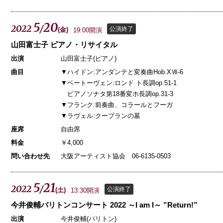
5
20
2022
/
公演終了
(
金
)
19:00開演
山田富士子 ピアノ・リサイタル
出演
山田富士子(ピアノ)
曲目
▼ハイドン:アンダンテと変奏曲Hob.XⅦ-6
▼ベートーヴェン:ロンド ト長調op.51-1
ピアノソナタ第18番変ホ長調op.31-3
▼フランク:前奏曲、コラールとフーガ
▼ラヴェル:クープランの墓
座席
自由席
料金
￥4,000
問い合わせ先
大阪アーティスト協会 06-6135-0503
5
21
2022
/
公演終了
(
土
)
13:30開演
今井俊輔バリトンコンサート 2022 ～I am I～ ”Return!”
出演
今井俊輔(バリトン)