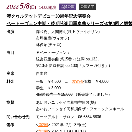
5
8
2022
/
協賛公演
公演終了
(
日
)
14:00開演
澤クヮルテットデビュー30周年記念演奏会
ベートーヴェン中期・後期弦楽四重奏曲シリーズ≪第4回／振
出演
澤和樹、大関博明(以上ヴァイオリン)
市坪俊彦(ヴィオラ)
林俊昭(チェロ)
曲目
▼ベートーヴェン：
弦楽四重奏曲 第15番 イ短調 op.132、
第13番 変ロ長調 op.130(「大フーガ付き」)
座席
自由席
料金
一般 ￥4,500 →
友の会
価格 ￥4,000
学生 ￥3,000
4回連続券 ￥15,000
（販売終了しました）
協賛
あいおいニッセイ同和損害保険(株)
あいおいニッセイ同和損保ザ・フェニックスホール
問い合わせ先
モーツアルト・サロン 06-6364-5836
備考
<
第2回
> 2021年 7月 3日(土)
<
第3回
> 2021年10月10日(日)