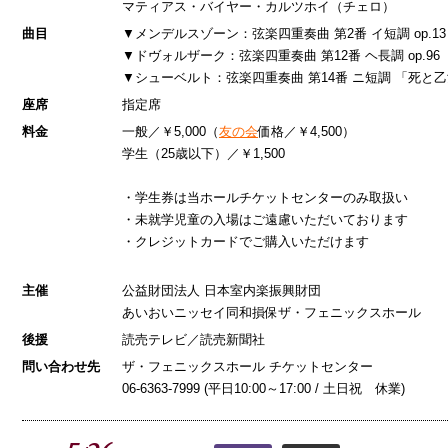
マティアス・バイヤー・カルツホイ（チェロ）
曲目
▼メンデルスゾーン：弦楽四重奏曲 第2番 イ短調 op.13
▼ドヴォルザーク：弦楽四重奏曲 第12番 ヘ長調 op.96
▼シューベルト：弦楽四重奏曲 第14番 ニ短調 「死と乙女
座席
指定席
料金
一般／￥5,000（
友の会
価格／￥4,500）
学生（25歳以下）／￥1,500
・学生券は当ホールチケットセンターのみ取扱い
・未就学児童の入場はご遠慮いただいております
・クレジットカードでご購入いただけます
主催
公益財団法人 日本室内楽振興財団
あいおいニッセイ同和損保ザ・フェニックスホール
後援
読売テレビ／読売新聞社
問い合わせ先
ザ・フェニックスホール チケットセンター
06-6363-7999 (平日10:00～17:00 / 土日祝 休業)