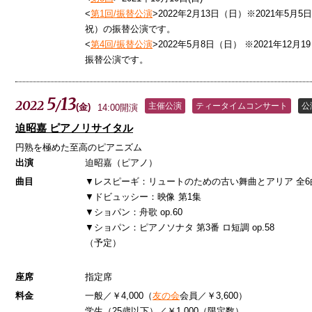
<
第1回/振替公演
>2022年2月13日（日）※2021年5月5
祝）の振替公演です。
<
第4回/振替公演
>2022年5月8日（日） ※2021年12月
振替公演です。
5
13
2022
/
主催公演
ティータイムコンサート
公
(
金
)
14:00開演
迫昭嘉 ピアノリサイタル
円熟を極めた至高のピアニズム
出演
迫昭嘉（ピアノ）
曲目
▼レスピーギ：リュートのための古い舞曲とアリア 全6
▼ドビュッシー：映像 第
▼ショパン：舟歌 op.60
▼ショパン：ピアノソナタ 第3番 ロ短調 op.58
（予定）
座席
指定席
料金
一般／￥4,000（
友の会
会員／￥3,600）
学生（25歳以下）／￥1,000（限定数）