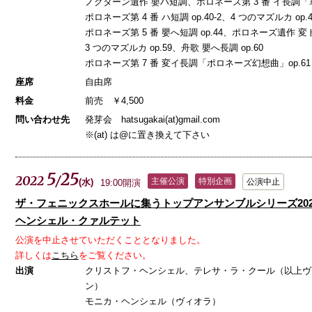
ノクターン遺作 嬰ハ短調、ポロネーズ第 3 番 イ長調「軍隊
ポロネーズ第 4 番 ハ短調 op.40-2、4 つのマズルカ op.4
ポロネーズ第 5 番 嬰へ短調 op.44、ポロネーズ遺作 
3 つのマズルカ op.59、舟歌 嬰へ長調 op.60
ポロネーズ第 7 番 変イ長調「ポロネーズ幻想曲」op.61
座席
自由席
料金
前売 ￥4,500
問い合わせ先
発芽会 hatsugakai(at)gmail.com
※(at) は@に置き換えて下さい
5
25
2022
/
主催公演
特別企画
(
水
)
公演中止
19:00開演
ザ・フェニックスホールに集うトップアンサンブルシリーズ2022-
ヘンシェル・クァルテット
公演を中止させていただくこととなりました。
詳しくは
こちら
をご覧ください。
出演
クリストフ・ヘンシェル、テレサ・ラ・クール（以上ヴ
ン）
モニカ・ヘンシェル（ヴィオラ）