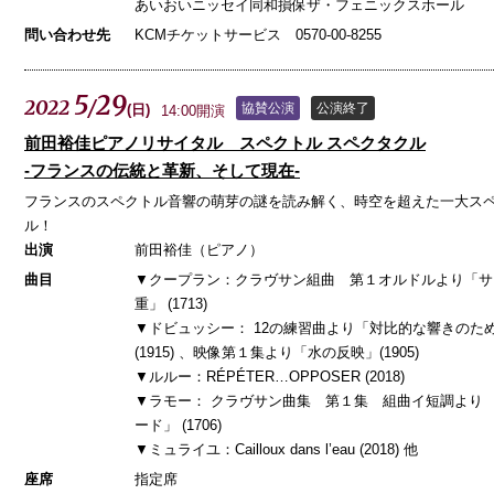
あいおいニッセイ同和損保ザ・フェニックスホール
問い合わせ先
KCMチケットサービス 0570-00-8255
5
29
2022
/
協賛公演
公演終了
(
日
)
14:00開演
前田裕佳ピアノリサイタル スペクトル スペクタクル
-フランスの伝統と革新、そして現在-
フランスのスペクトル音響の萌芽の謎を読み解く、時空を超えた一大ス
ル！
出演
前田裕佳（ピアノ）
曲目
▼クープラン：クラヴサン組曲 第１オルドルより「サ
重」 (1713)
▼ドビュッシー： 12の練習曲より「対比的な響きのた
(1915) 、映像第１集より「水の反映」(1905)
▼ルルー：RÉPÉTER…OPPOSER (2018)
▼ラモー： クラヴサン曲集 第１集 組曲イ短調より 
ード」 (1706)
▼ミュライユ：Cailloux dans l’eau (2018) 他
座席
指定席