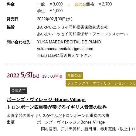
料金
一般 ￥3,000 →
友の会
価格 ￥2,700
学生 ￥1,000
発売日
2022年02月09日(水)
協賛
あいおいニッセイ同和損害保険株式会社
あいおいニッセイ同和損保ザ・フェニックスホール
問い合わせ先
YUKA MAEDA RECITAL DE PIANO
yukamaeda.recital(at)gmail.com
※(at) は@に置き換えて下さい
5
31
2022
/
共催公演
(
火
)
19：00開演
フェニックス・エヴォリューション・シ
公演終了
ボーンズ・ヴィレッジ -Bones Village-
トロンボーン四重奏が奏でるイギリス音楽の世界
金管楽器の国イギリスが生んだトロンボーン四重奏の名曲
出演
ボーンズ・ヴィレッジ／Bones Village
岡村哲朗、戸井田晃和、新田旭、赤井寛延（以上トロ