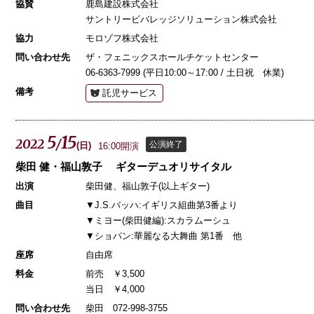
協賛
鹿島建設株式会社
サントリービバレッジソリューション株式会社
協力
モロゾフ株式会社
問い合わせ先
ザ・フェニックスホールチケットセンター
06-6363-7999 (平日10:00～17:00 / 土日祝 休業)
備考
託児サービス
5
15
2022
/
公演終了
(
日
)
16:00開演
柴田 健・福山敦子 ギターデュオリサイタル
出演
柴田健、福山敦子(以上ギター)
曲目
▼J.S.バッハ:イギリス組曲第3番より
▼ミヨー(柴田健編):スカラムーシュ
▼ショパン:華麗なる大舞曲 第1番 他
座席
自由席
料金
前売 ￥3,500
当日 ￥4,000
問い合わせ先
柴田 072-998-3755