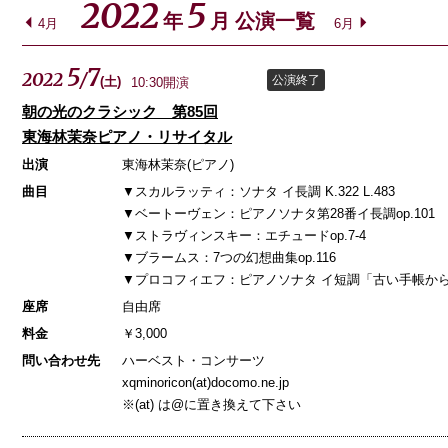
2022
5
年
月 公演一覧
4月
6月
5
7
2022
/
特別協力
公演終了
(
土
)
10:30開演
朝の光のクラシック 第85回
東海林茉奈ピアノ・リサイタル
出演
東海林茉奈(ピアノ)
曲目
▼スカルラッティ：ソナタ イ長調 K.322 L.483
▼ベートーヴェン：ピアノソナタ第28番イ長調op.101
▼ストラヴィンスキー：エチュードop.7-4
▼ブラームス：7つの幻想曲集op.116
▼プロコフィエフ：ピアノソナタ イ短調「古い手帳から」
座席
自由席
料金
￥3,000
問い合わせ先
ハーベスト・コンサーツ
xqminoricon(at)docomo.ne.jp
※(at) は@に置き換えて下さい