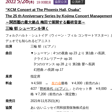
5
26
2022
/
協賛公演
公演終了
(
木
)
19:00開演
“KCM Concert at The Phoenix Hall, Osaka”
The 25 th Anniversary Series by Kojima Concert Managemen
～関西圏の最大拠点 梅田で展開する藝術音楽～
三輪 郁 シューマンを弾く
フォルクハルト・シュトイデ（ウィーン・フィル コンサートマスター）
デュオでも知られるピアニスト
出演
三輪 郁（ピアノ）
曲目
▼シューマン：4つの夜曲 op.23 より 第1曲 ハ長調、
クライスレリアーナ op.16
3つのロマンス op.28 より 第2曲 嬰ヘ長調
幻想曲 ハ長調 op.17
座席
指定席
料金
￥4,500 →
友の会
価格 ￥4,000（前売のみ）
4/27「
野村幸代（ピアノ）
」とのセット券 ￥8,000 
格 ￥7,200（前売のみ・限定数）
発売日
2021年11月25日(木)
協賛
あいおいニッセイ同和損害保険株式会社