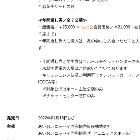
＊お菓子サービス付
≪年間通し券／全７公演≫
一般価格／￥25,000 ⇒
友の会
会員価格／￥21,000（
２席まで）
＊年間通し券のご購入は、友の会にご入会いただくと大
す！
・年間通し券と学生券は当ホールチケットセンターのみ
・未就学児童の入場はご遠慮いただいております
・キャッシュレス決済ご利用可［クレジットカード、ス
ICOCA等］
※対象公演はホール主催公演のみ
※チケットセンター窓口のみ
発売日
2022年01月18日(火)
主催
あいおいニッセイ同和損害保険株式会社
あいおいニッセイ同和損保ザ･フェニックスホール