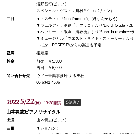
濱野基行(ピアノ)
スペシャル・ゲスト：川村章仁（バリトン）
曲目
▼トスティ：「Non t’amo più」(君なんかもう)
▼ヴェルディ：歌劇「ナブッコ」より“Dio di Giuda〜
▼ベッリーニ：歌劇「清教徒」より“Suoni la tromba
▼ミュージカル「ウエスト・サイド・ストーリー」より
ほか、FORESTAからの楽曲も予定
座席
指定席
料金
前売 ￥5,500
当日 ￥6,000
問い合わせ先
ウドー音楽事務所 大阪支社
06-6341-4506
5
22
2022
/
公演終了
(
日
)
13:30開演
山本貴志ピアノリサイタル
出演
山本貴志(ピアノ)
曲目
▼ショパン：