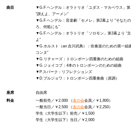
曲目
▼G.F.ヘンデル：オラトリオ「ユダス・マカベウス」
“讃えよ、アーメン”
▼G.F.ヘンデル：音楽劇「セメレ」第2幕より “そなた
ろ、何処にも”
▼G.F.ヘンデル：オラトリオ「ソロモン」第3幕より “
よ”
▼G.ホルスト（arr.吉川武典）：吹奏楽のための第一組
コンヌ”
▼G.リチャーズ：トロンボーン四重奏のための組曲
▼G.ジェイコブ：4本のトロンボーンのための組曲
▼P.スパーク：リフレクションズ
▼D.ブルジョワ：トロンボーン四重奏曲（原調）
座席
自由席
料金
一般前売／￥2,000 （
友の会
会員／￥1,800）
一般当日／￥2,500 （
友の会
会員／￥2,250）
学生（大学生以下）前売／￥1,500
学生（大学生以下）当日／￥2,000