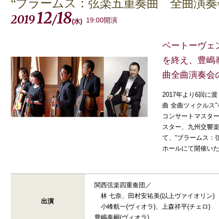
“ブラームス：弦楽五重奏曲 全曲演奏
12
18
2019
/
19:00開演
(
水
)
ベートーヴェ
を終え、豊嶋
曲全曲演奏会
2017年より6回
曲 全曲ツィクルス
コンサートマスタ
スター、九州交響
て、“ブラームス：
ホールにて開催い
関西弦楽四重奏団／
林 七奈、田村安祐美(以上ヴァイオリン)
出演
小峰航一(ヴィオラ)、上森祥平(チェロ)
豊嶋泰嗣(ヴィオラ)