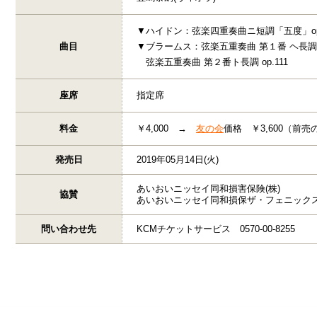
▼ハイドン：弦楽四重奏曲ニ短調「五度」op.76-
曲目
▼ブラームス：弦楽五重奏曲 第１番 ヘ長調 o
弦楽五重奏曲 第２番ト長調 op.111
座席
指定席
料金
￥4,000 →
友の会
価格 ￥3,600（前売
発売日
2019年05月14日(火)
あいおいニッセイ同和損害保険(株)
協賛
あいおいニッセイ同和損保ザ・フェニック
問い合わせ先
KCMチケットサービス 0570-00-8255