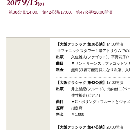
9
13
2017
/
(
水
)
第38公演/14:00, 第42公演/17:00, 第47公演/20:00開演
【大阪クラシック 第38公演】
14:00開演
※フェニックスタワー１階アトリウムでの
出演
久住雅人(ファゴット)、平野花子(ハ
曲目
▼サン＝サーンス：ファゴットソナタ 
料金
無料(収容可能定員になり次第、入場
…………………………………………………
【大阪クラシック 第42公演】
17:00開演
出演
井上登紀(フルート)、池内修二(ベー
佐竹裕介(ピアノ)
曲目
▼C・ボリング：フルートとジャズ
座席
指定席
料金
￥1,000
…………………………………………………
【大阪クラシック 第47公演】
20:00開演