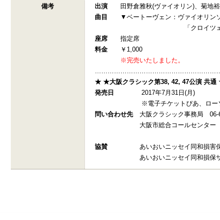
備考
出演
田野倉雅秋(ヴァイオリン)、菊地裕介
曲目
▼ベートーヴェン：ヴァイオリンソ
「クロイツェル」op
座席
指定席
料金
￥1,000
※完売いたしました。
…………………………………………………
★ ★大阪クラシック第38, 42, 47公演 共通
発売日
2017年7月31日(月)
※電子チケットぴあ、ローソンチケッ
問い合わせ先
大阪クラシック事務局 06-621
大阪市総合コールセンター 06-430
協賛
あいおいニッセイ同和損害保
あいおいニッセイ同和損保ザ・フ