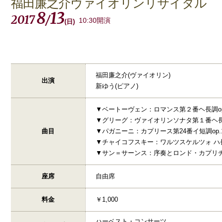
福田廉之介ヴァイオリンリサイタル
8
13
2017
/
10:30開演
(
日
)
福田廉之介(ヴァイオリン)
出演
新ゆう(ピアノ)
▼ベートーヴェン：ロマンス第２番ヘ長調op
▼グリーグ：ヴァイオリンソナタ第１番ヘ長調
曲目
▼パガニーニ：カプリース第24番イ短調op.
▼チャイコフスキー：ワルツスケルツォ ハ長調
▼サン＝サーンス：序奏とロンド・カプリチオ
座席
自由席
料金
￥1,000
ハーベスト・コンサーツ