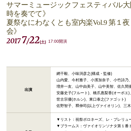
サマーミュージックフェスティバル大阪2
時を奏でて》
夏祭なにわなくとも室内楽Vol.9 第１
会》
7
22
2017
/
17:00開演
(
土
)
網干毅、小味渕彦之(構成・監修)
山内愛、今村雅子、小濱加奈子、小竹詩乃、
増井一友、山中由美子、山中美智、佐久間優
出演
安藤史子(フルート)、橋爪惠梨香(オーボエ)
世古宗優(ホルン)、東口泰之(ファゴット)
佐野智子、釋伸司(以上ヴァイオリン)、三木
▼リスト：祝祭ポロネーズ、レ・プレリュード
▼ブラームス：ヴァイオリンソナタ第１番ト長