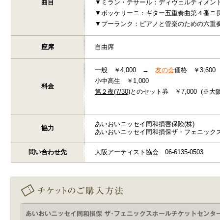
曲目
▼ミラン・テサール：ディヴェルティメン
▼ボッケリーニ：ギター五重奏曲第４番ニ
▼プーランク：ピアノと管楽のための六重
座席
自由席
一般 ￥4,000 →
友の会
価格 ￥3,600
小中高生 ￥1,000
料金
第２夜(7/30)
とのセット券 ￥7,000 (※
あいおいニッセイ同和損害保険(株)
協力
あいおいニッセイ同和損保ザ・フェニック
問い合わせ先
大阪アーティスト協会 06-6135-0503