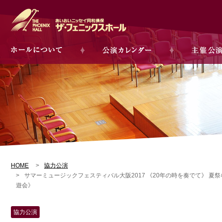
HOME
協力公演
サマーミュージックフェスティバル大阪2017 《20年の時を奏でて》 夏祭な
遊会》
協力公演