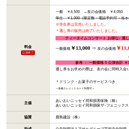
一般 ￥4,500 →友の会価格 ￥4,050
学生 ￥1,000（限定数・電話予約可・当
※学生券は完売いたしました。
＊通し券の販売は終了いたしました。
ティータイムコンサート お得な♪
通し
料金
￥
13,000
￥11,
⇒
一般価格
友の会価格
公演終了
参考 ： 一般価格 5 公演合計 ￥1
通し券をお求めの際は、友の会に同時入会
＊ドリンク・お菓子のサービスつき
＜各種クレジットカード利用可＞
あいおいニッセイ同和損害保険（株）
主催
あいおいニッセイ同和損保ザ･フェニックス
協賛
鹿島建設（株）
助成
公益財団法人アサヒグループ芸術文化財団