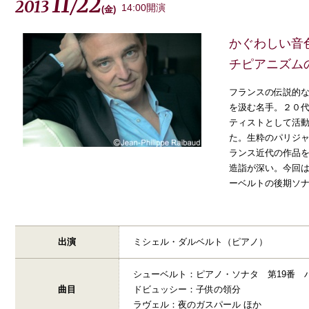
11
22
2013
/
14:00開演
(
金
)
かぐわしい音
チピアニズム
フランスの伝説的
を汲む名手。２０
ティストとして活
た。生粋のパリジ
ランス近代の作品
造詣が深い。今回
ーベルトの後期ソ
出演
ミシェル・ダルベルト（ピアノ）
シューベルト：ピアノ・ソナタ 第19番 ハ
曲目
ドビュッシー：子供の領分
ラヴェル：夜のガスパール ほか