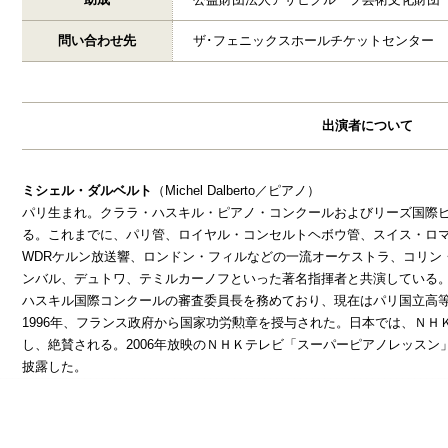
問い合わせ先
ザ･フェニックスホールチケットセンター
出演者について
ミシェル・ダルベルト
（Michel Dalberto／ピアノ）
パリ生まれ。クララ・ハスキル・ピアノ・コンクールおよびリーズ国際
る。これまでに、パリ管、ロイヤル・コンセルトヘボウ管、スイス・ロ
WDRケルン放送響、ロンドン・フィルなどの一流オーケストラ、コリン
ンバル、デュトワ、テミルカーノフといった著名指揮者と共演している。
ハスキル国際コンクールの審査委員長を務めており、現在はパリ国立高
1996年、フランス政府から国家功労勲章を授与された。日本では、Ｎ
し、絶賛される。2006年放映のＮＨＫテレビ「スーパーピアノレッス
披露した。