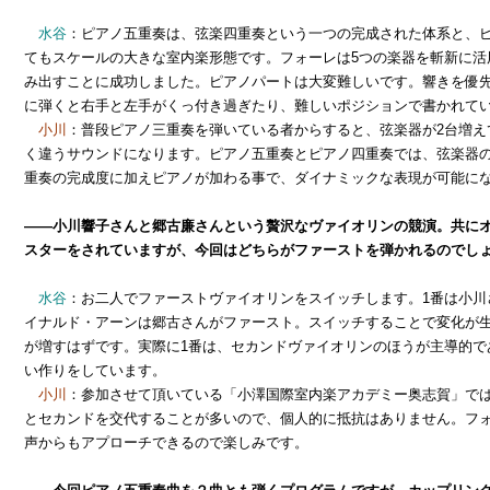
水谷
：ピアノ五重奏は、弦楽四重奏という一つの完成された体系と、
てもスケールの大きな室内楽形態です。フォーレは5つの楽器を斬新に活
み出すことに成功しました。ピアノパートは大変難しいです。響きを優
に弾くと右手と左手がくっ付き過ぎたり、難しいポジションで書かれて
小川
：普段ピアノ三重奏を弾いている者からすると、弦楽器が2台増え
く違うサウンドになります。ピアノ五重奏とピアノ四重奏では、弦楽器
重奏の完成度に加えピアノが加わる事で、ダイナミックな表現が可能に
――小川響子さんと郷古廉さんという贅沢なヴァイオリンの競演。共に
スターをされていますが、今回はどちらがファーストを弾かれるのでし
水谷
：お二人でファーストヴァイオリンをスイッチします。1番は小川
イナルド・アーンは郷古さんがファースト。スイッチすることで変化が
が増すはずです。実際に1番は、セカンドヴァイオリンのほうが主導的で
い作りをしています。
小川
：参加させて頂いている「小澤国際室内楽アカデミー奥志賀」で
とセカンドを交代することが多いので、個人的に抵抗はありません。フォ
声からもアプローチできるので楽しみです。