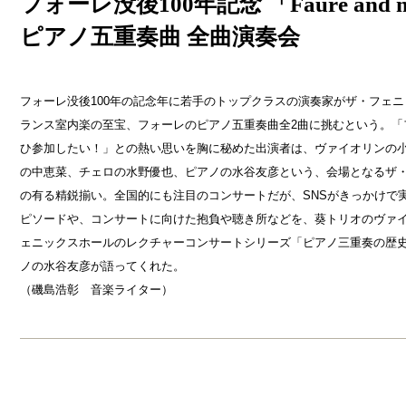
フォーレ没後100年記念 「Faure and mo
ピアノ五重奏曲 全曲演奏会
フォーレ没後100年の記念年に若手のトップクラスの演奏家がザ・フェ
ランス室内楽の至宝、フォーレのピアノ五重奏曲全2曲に挑むという。「
ひ参加したい！」との熱い思いを胸に秘めた出演者は、ヴァイオリンの
の中恵菜、チェロの水野優也、ピアノの水谷友彦という、会場となるザ
の有る精鋭揃い。全国的にも注目のコンサートだが、SNSがきっかけで
ピソードや、コンサートに向けた抱負や聴き所などを、葵トリオのヴァ
ェニックスホールのレクチャーコンサートシリーズ「ピアノ三重奏の歴
ノの水谷友彦が語ってくれた。
（磯島浩彰 音楽ライター）