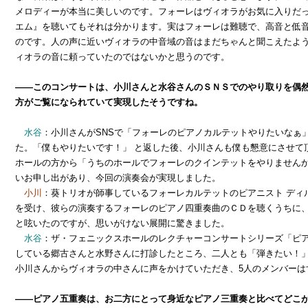
メロディーが本当に美しいのです。フォーレはヴィオラがお気に入りだ
エム』を聴いてもそれは分かります。実はフォーレは難聴で、高音と低
のです。人の声に近いヴィオラの中音域の音はまだちゃんと聞こえたよ
ィオラの音に頼っていたのではないかと思うのです。
――このコンサートは、小川さんと水谷さんのＳＮＳでのやり取りを偶
方がご覧になられていて実現したそうですね。
水谷
：小川さんがSNSで「フォーレのピアノカルテットやりたいなぁ
た。「僕もやりたいです！」 と返した後、小川さんも僕も懇意にさせて
ホールの方から「うちのホールでフォーレのクインテットをやりませんか
いお申し出があり、今回の演奏会が実現しました。
小川
：葵トリオが師事しているフォーレカルテットのピアニスト ディ
を受け、彼らの演奏するフォーレのピアノ四重奏曲のＣＤを聴くうちに
と呟いたのですが、思いがけない展開に驚きました。
水谷
：ザ・フェニックスホールのレクチャーコンサートシリーズ「ピ
している郷古さんと水野さんに打診したところ、二人とも「弾きたい！」
小川さんからヴィオラの中さんに声をかけていただき、5人のメンバーは
――ピアノ五重奏は、お二方にとって身近なピアノ三重奏と比べてどこ