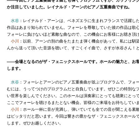
――今回ピアノ五重奏曲を２曲とも弾くプログラムですが、カップリン
か注目していました。レイナルド・アーンのピアノ五重奏曲ですね。
水谷
：レイナルド・アーンは、ベネズエラに生まれフランスで活躍し
作品はあまり知られていません。フォーレを尊敬していた彼の作品は歌
フォーレに負けないほど素敵な曲なので、この機会にお客様にお聴き頂
小川
：以前、アーンの別の曲をたまたま弾く機会があって、私には馴
んから送って頂いた音源を聴いて、すごくイイ曲で、さすが水谷さん！
――会場となるのがザ・フェニックスホールです。ホールの魅力と、お
します。
水谷
：フォーレとアーンのピアノ五重奏曲が並ぶプログラムで、フォ
むには、うってつけのプログラムだと自負しています。ぜひこの特別な
い世界を楽しんでください。このホールは演奏家にとっても聴衆にとっ
ここでフォーレを聴けるまたとない機会。皆様のご来場をお待ちしてい
小川
：ホール一杯に音が充満し、弾いていても全ての音が聞こえる素
はピッタリだと思います。今回は響きの豊かなザ・フェニックスホール
します。ぜひお越しください。