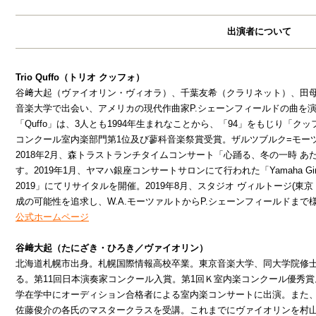
出演者について
Trio Quffo（トリオ クッフォ）
谷﨑大起（ヴァイオリン・ヴィオラ）、千葉友希（クラリネット）、田
音楽大学で出会い、アメリカの現代作曲家P.シェーンフィールドの曲を
「Quffo」は、3人とも1994年生まれなことから、「94」をもじり「
コンクール室内楽部門第1位及び蓼科音楽祭賞受賞。ザルツブルク=モーツ
2018年2月、森トラストランチタイムコンサート「心踊る、冬の一時 
す。2019年1月、ヤマハ銀座コンサートサロンにて行われた「Yamaha Gi
2019」にてリサイタルを開催。2019年8月、スタジオ ヴィルトージ(
成の可能性を追求し、W.A.モーツァルトからP.シェーンフィールドま
公式ホームページ
谷﨑大起（たにざき・ひろき／ヴァイオリン）
北海道札幌市出身。札幌国際情報高校卒業。東京音楽大学、同大学院修士
る。第11回日本演奏家コンクール入賞。第1回Ｋ室内楽コンクール優秀
学在学中にオーディション合格者による室内楽コンサートに出演。また
佐藤俊介の各氏のマスタークラスを受講。これまでにヴァイオリンを村