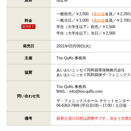
座席
指定席
一般前売／￥2,500 （
友の会
会員／￥2,250
一般当日／￥3,000 （
友の会
会員／￥2,700
料金
学生（大学生以下）前売／￥1,500
販売終了
学生（大学生以下）当日／￥2,000
発売日
2021年03月09日(火)
主催
Trio Quffo 事務局
あいおいニッセイ同和損害保険株式会社
協賛
あいおいニッセイ同和損保ザ･フェニックス
Trio Quffo 事務局
MAIL：info@trio-quffo.com
問い合わせ先
ザ・フェニックスホール チケットセンター
06-6363-7999 (平日10:00～17:00 / 土日祝
備考
振替公演の日程は調整中です。決まり次第