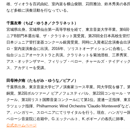
雄、ヴィオラを百武由紀、室内楽を横山俊朗、苅田雅治、鈴木秀美の各
など多岐に演奏活動を行なっている。
千葉友希（ちば・ゆうき／クラリネット）
宮城県出身。宮城県仙台第一高等学校を経て、東京音楽大学卒業。第6回
ニアB部門本選出場、ザ・クラリネット賞受賞。第20回全日本高校生管打
日本ジュニア管打楽器コンクール銀賞受賞。同時に入賞者記念演奏会出演
ロ・室内楽演奏会に出演。2016年、ソリストオーディションに合格し、C
仙台ジュニアオーケストラと共演。クラリネットを菊池澄枝、三界秀実
アス・オッテンザマー、フィリップ・ベロー、チャールズ・ナイディッ
ス、アカデミーを受講。
田母神夕南（たもがみ・ゆうな／ピアノ）
千葉県出身。東京音楽大学ピアノ演奏家コース卒業。同大学院を修了。第
銅賞。第2回ボルツァーノ ピアノフェスティバル、第22回コンセール・
クール、第1回リスト国際音楽コンクールにて第1位。渡邊一正指揮、東
ラツェック指揮、Philharmonic Wind Orchestra “Claudio Mon
ア、ハンガリー、スロベニアにてリサイタルを行う。現在、ハンガリー
ペローシ音楽院に在籍中。G.エックハルト、K.ボギーノの各氏に師事。
公式ホームページ