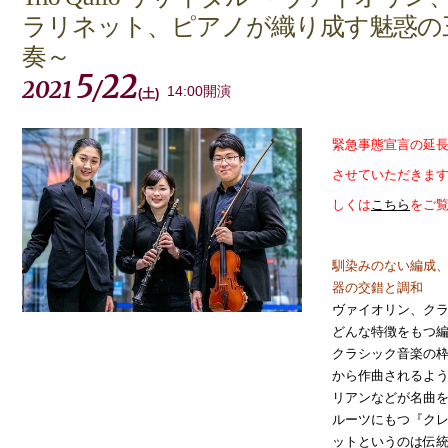
ラリネット、ピアノが織り成す魅惑の
奏～
5
22
2021
/
14:00開演
(
土
)
緊急事態宣言の延
させていただきま
しくは
こちら
をご
馴染みのない編成、だ
器の交錯と調和
ヴァイオリン、ク
どんな特徴をもつ
クラシック音楽の枠
から作曲されるよう
リアンなどが名曲
ルーツにもつ『ク
ットというのは伝