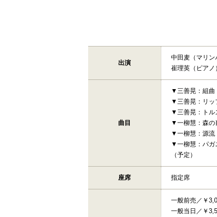
中田麦（マリン
出演
崔理英（ピアノ
▼三善晃：組曲
▼三善晃：リッ
▼三善晃：トル
曲目
▼一柳慧：森の
▼一柳慧：源流
▼一柳慧：パガ
（予定）
座席
指定席
一般前売／￥3,0
一般当日／￥3,5