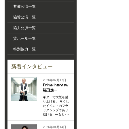
共催公演一覧
協賛公演一覧
協力公演一覧
貸ホール一覧
特別協力一覧
新着インタビュー
2026年07月17日
Prime Interview
福田進一
ギターで大阪を盛
り上げる、 そうし
たイベントのフラ
ッグシップであり
続ける —もと･･･
2026年04月14日