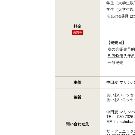
学生（大学生以下
学生（大学生以下
※友の会割引は
料金
発売中
【発売日】
友の会
優先予約：
E-PHX
優先予約：
一般発売 ：20
主催
中田麦 マリン
あいおいニッ
協賛
あいおいニッセ
中田麦 マリン
TEL : 080-7326
MAIL：schubart
問い合わせ先
ザ・フェニック