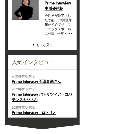
Prime Interview
中川優芽花
全世界が魅了され
た才能！ 中川優芽
花が初めてザ・フ
ェニックスホール
に登場 —ザ・･･･
もっと見る
人気インタビュー
2025年03月04日
Prime Interview 石田泰尚さん
2023年01月21日
Prime Interview パトリツィア・コパ
チンスカヤさん
2020年07月08日
Prime Interview 葵トリオ