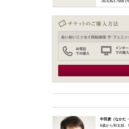
06-6363-799
中田麦（なかた
6歳から和太鼓