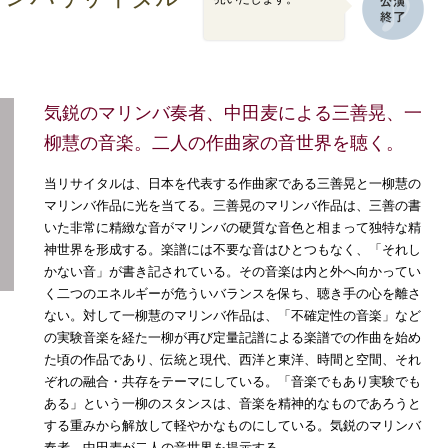
気鋭のマリンバ奏者、中田麦による三善晃、一
柳慧の音楽。二人の作曲家の音世界を聴く。
当リサイタルは、日本を代表する作曲家である三善晃と一柳慧の
マリンバ作品に光を当てる。三善晃のマリンバ作品は、三善の書
いた非常に精緻な音がマリンバの硬質な音色と相まって独特な精
神世界を形成する。楽譜には不要な音はひとつもなく、「それし
かない音」が書き記されている。その音楽は内と外へ向かってい
く二つのエネルギーが危ういバランスを保ち、聴き手の心を離さ
ない。対して一柳慧のマリンバ作品は、「不確定性の音楽」など
の実験音楽を経た一柳が再び定量記譜による楽譜での作曲を始め
た頃の作品であり、伝統と現代、西洋と東洋、時間と空間、それ
ぞれの融合・共存をテーマにしている。「音楽でもあり実験でも
ある」という一柳のスタンスは、音楽を精神的なものであろうと
する重みから解放して軽やかなものにしている。気鋭のマリンバ
奏者、中田麦が二人の音世界を提示する。