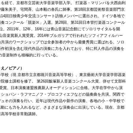
）を経て、京都市立芸術大学音楽学部入学。 打楽器・マリンバを大西由利
伊藤朱美子、宅間斉、山本毅の各氏に師事。第18回京都芸術祭音楽部門京
第14回日独青少年交流コンサート訪独メンバーに選出され、ドイツ各地で
奏コンクール「競楽Ⅸ」入選。第28回、第31回日本管打楽器コンクール
位。2011年、12年、16年には青山音楽記念館にてソロリサイタルを開
度青山音楽賞新人賞受賞。2014年ブルガリアで行われたソフィアフィルハー
曲共演のワークショップでは全参加者の中から最優秀賞に選ばれる。ソロ
新作初演を含む現代作品の演奏に力を入れており、特に邦人作品の演奏を
の音楽制作も積極的に行っている。
りえ／ピアノ）
等学校（現 京都市立京都堀川音楽高等学校）、東京藝術大学音楽学部器楽
院修士課程を修了。 第26回飯塚新人音楽コンクール大賞、併せて文部科
賞受賞、日本演奏連盟推薦新人オーディションに合格。大学在学中から演
、ショパン・ラフマニノフ・プロコフィエフなどの協奏曲を共演。関西で
デュオの演奏を行い、近年は現代作品や新作の演奏、各地の小・中学校で
活動にも力を入れるなど、さまざまな演奏会に出演している。現在、京都
楽高等学校非常勤講師。