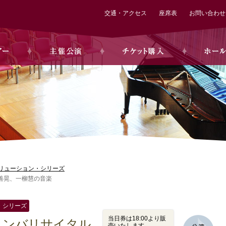
交通・アクセス
座席表
お問い合わせ
リューション・シリーズ
三善晃、一柳慧の音楽
・シリーズ
当日券は18:00より販
リンバリサイタル
売いたします。