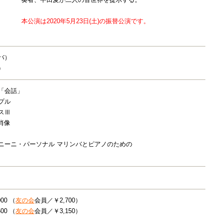
本公演は2020年5月23日(土)の振替公演です。
バ）
）
「会話」
プル
スⅢ
肖像
ニーニ・パーソナル マリンバとピアノのための
00 （
友の会
会員／￥2,700）
00 （
友の会
会員／￥3,150）