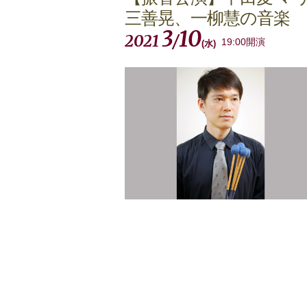
三善晃、一柳慧の音楽
3
10
2021
/
19:00開演
(
水
)