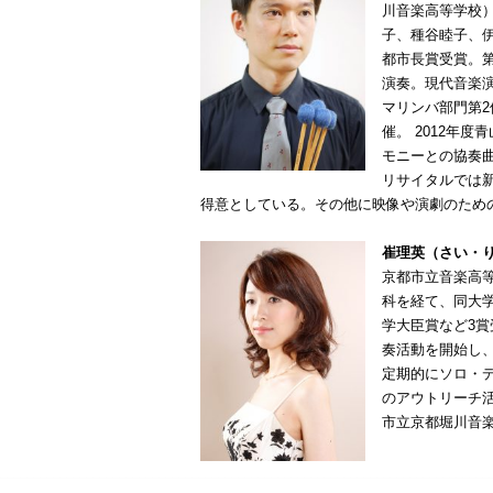
川音楽高等学校
子、種谷睦子、
都市長賞受賞。
演奏。現代音楽演
マリンバ部門第2
催。 2012年
モニーとの協奏
リサイタルでは
得意としている。その他に映像や演劇のため
崔理英（さい・
京都市立音楽高
科を経て、同大学
学大臣賞など3
奏活動を開始し
定期的にソロ・
のアウトリーチ
市立京都堀川音