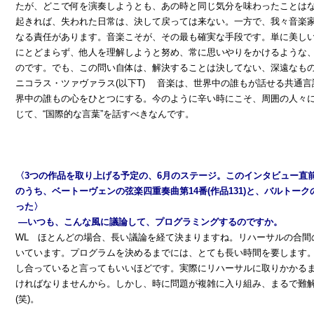
たが、どこで何を演奏しようとも、あの時と同じ気分を味わったことは
起きれば、失われた日常は、決して戻っては来ない。一方で、我々音楽
なる責任があります。音楽こそが、その最も確実な手段です。単に美し
にとどまらず、他人を理解しようと努め、常に思いやりをかけるような
のです。でも、この問い自体は、解決することは決してない、深遠なも
ニコラス・ツァヴァラス(以下T) 音楽は、世界中の誰もが話せる共通
界中の誰もの心をひとつにする。今のように辛い時にこそ、周囲の人々
じて、“国際的な言葉”を話すべきなんです。
〈3つの作品を取り上げる予定の、6月のステージ。このインタビュー直
のうち、ベートーヴェンの弦楽四重奏曲第14番(作品131)と、バルトー
った〉
―いつも、こんな風に議論して、プログラミングするのですか。
WL ほとんどの場合、長い議論を経て決まりますね。リハーサルの合間
いています。プログラムを決めるまでには、とても長い時間を要します
し合っていると言ってもいいほどです。実際にリハーサルに取りかかる
ければなりませんから。しかし、時に問題が複雑に入り組み、まるで難
(笑)。