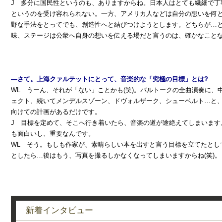
J 多分に国民性というのも、ありますからね。日本人はとても繊細で丁
というのを受け容れられない。一方、アメリカ人などは自分の想いを何
野な手法をとってでも、創造性へと結びつけようとします。どちらが…
味、ステージは公衆へ自身の想いを伝える場だと言うのは、確かなこと
―さて。上海クァルテットにとって、音楽的な「究極の目標」とは?
WL うーん、それが「ない」ことかも(笑)。バルトークの全曲演奏に、
ェクト、続いてメンデルスゾーン、ドヴォルザーク、シューベルト…と、
向けての計画があるだけです。
J 目標を定めて、そこへ行き着いたら、音楽の道が途絶えてしまいます
も面白いし、重要なんです。
WL そう。もしも作家が、素晴らしい本を出すと言う目標を立てたとし
としたら…後はもう、写真を撮るしかなくなってしまいますからね(笑)。
新着インタビュー