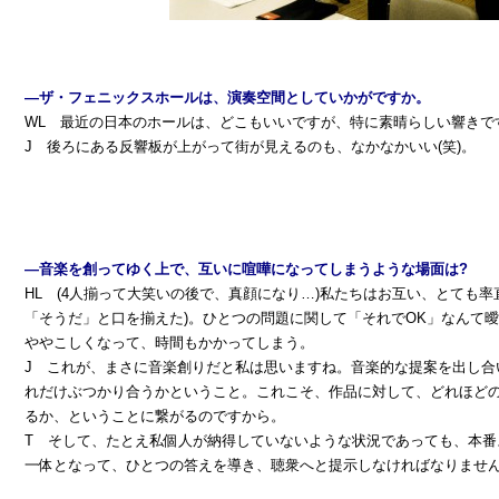
―ザ・フェニックスホールは、演奏空間としていかがですか。
WL 最近の日本のホールは、どこもいいですが、特に素晴らしい響きで
J 後ろにある反響板が上がって街が見えるのも、なかなかいい(笑)。
―音楽を創ってゆく上で、互いに喧嘩になってしまうような場面は?
HL (4人揃って大笑いの後で、真顔になり…)私たちはお互い、とても率
「そうだ」と口を揃えた)。ひとつの問題に関して「それでOK」なんて
ややこしくなって、時間もかかってしまう。
J これが、まさに音楽創りだと私は思いますね。音楽的な提案を出し合
れだけぶつかり合うかということ。これこそ、作品に対して、どれほど
るか、ということに繋がるのですから。
T そして、たとえ私個人が納得していないような状況であっても、本番
一体となって、ひとつの答えを導き、聴衆へと提示しなければなりませ