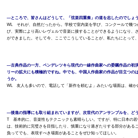
―ところで、皆さんはどうして、「弦楽四重奏」の道を志したのでしょ
WL それが、自然だったから。学校で室内楽を学び、コンクールで幾つ
び、実際により高いレヴェルで音楽に接することができるようになり、
ができました。そして今、ここでこうしていることが、私たちにとって
―古典作品の一方、ペンデレツキら現代の一線作曲家への委嘱作品の初
リーの拡大にも積極的ですね。中でも、中国人作曲家の作品が目立つの
うか。
WL 友人も多いので、電話して「新作を頼むよ」みたいな場面は、確かに
―後進の指導にも取り組まれていますが、次世代のアンサンブルを、ど
T 基本的に、音楽性もテクニックも素晴らしい。ですが、特に日本の若
は、技術的に完璧さを目指したり、慎重になり過ぎたりする部分がある
負ってでも、表現すべき場面があることをぜひ知ってほしい。