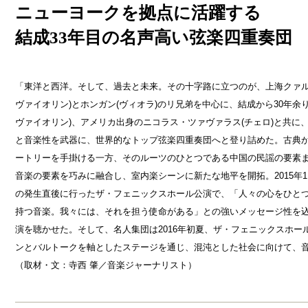
ニューヨークを拠点に活躍する
結成33年目の名声高い弦楽四重奏団
「東洋と西洋。そして、過去と未来。その十字路に立つのが、上海クァル
ヴァイオリン)とホンガン(ヴィオラ)のリ兄弟を中心に、結成から30年余
ヴァイオリン)、アメリカ出身のニコラス・ツァヴァラス(チェロ)と共に
と音楽性を武器に、世界的なトップ弦楽四重奏団へと登り詰めた。古典
ートリーを手掛ける一方、そのルーツのひとつである中国の民謡の要素
音楽の要素を巧みに融合し、室内楽シーンに新たな地平を開拓。2015年
の発生直後に行ったザ・フェニックスホール公演で、「人々の心をひと
持つ音楽。我々には、それを担う使命がある」との強いメッセージ性を
演を聴かせた。そして、名人集団は2016年初夏、ザ・フェニックスホー
ンとバルトークを軸としたステージを通じ、混沌とした社会に向けて、
（取材・文：寺西 肇／音楽ジャーナリスト）