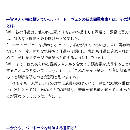
―皆さんが軸に据えている、ベートーヴェンの弦楽四重奏曲とは。その
とは。
WL 彼の作品は、他の作曲家よりもどの作品よりも深遠で、洞察に富ん
は、壮大な人間愛へ身を捧げた人物でした。
J ベートーヴェンを演奏する上で、まず心がけているのは、常に“再創造
びにもう一度、新たな気持ちで作品を“経験”し、私たち作品に込められ
めて、それをステージで聴衆へと伝えるようにしています。
WL そう。他のあらゆる音楽ジャンルを含めて、演奏家が成長すること
することはできないでしょう。もしも「これこそが正解だ」と言い切る
もっと経験を積むべきだ(笑)と思いますね。
J そもそも、人間というのは常に成長を続けていて、新たな経験を重ね
さに私にとっては、あのパリでの悲惨な出来事を知る前と知ってしまっ
方が変わってしまったように…。
―かたや、バルトークを対置する意図は?