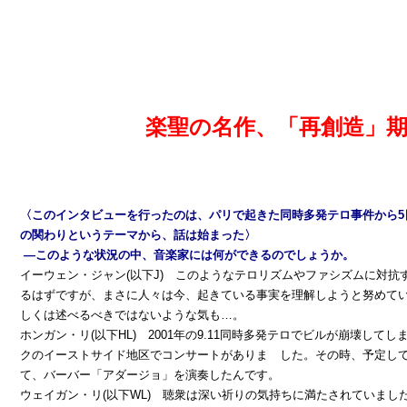
楽聖の名作、「再創造」
〈このインタビューを行ったのは、パリで起きた同時多発テロ事件から5
の関わりというテーマから、話は始まった〉
―このような状況の中、音楽家には何ができるのでしょうか。
イーウェン・ジャン(以下J) このようなテロリズムやファシズムに対抗す
るはずですが、まさに人々は今、起きている事実を理解しようと努めて
しくは述べるべきではないような気も…。
ホンガン・リ(以下HL) 2001年の9.11同時多発テロでビルが崩壊して
クのイーストサイド地区でコンサートがありま した。その時、予定し
て、バーバー「アダージョ」を演奏したんです。
ウェイガン・リ(以下WL) 聴衆は深い祈りの気持ちに満たされていまし