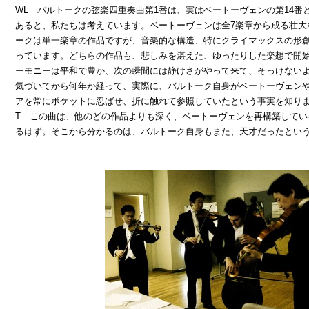
WL バルトークの弦楽四重奏曲第1番は、実はベートーヴェンの第14番
あると、私たちは考えています。ベートーヴェンは全7楽章から成る壮大
ークは単一楽章の作品ですが、音楽的な構造、特にクライマックスの形
っています。どちらの作品も、悲しみを湛えた、ゆったりした楽想で開
ーモニーは平和で豊か、次の瞬間には静けさがやって来て、そっけない
気づいてから何年か経って、実際に、バルトーク自身がベートーヴェン
アを常にポケットに忍ばせ、折に触れて参照していたという事実を知り
T この曲は、他のどの作品よりも深く、ベートーヴェンを再構築してい
るはず。そこから分かるのは、バルトーク自身もまた、天才だったとい