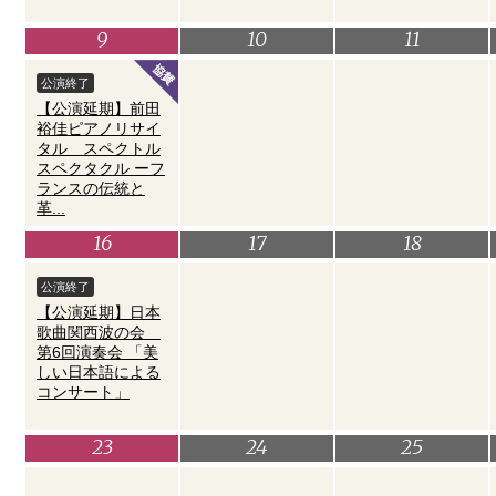
9
10
11
公演終了
【公演延期】前田
裕佳ピアノリサイ
タル スペクトル
スペクタクル ーフ
ランスの伝統と
革...
16
17
18
公演終了
【公演延期】日本
歌曲関西波の会
第6回演奏会 「美
しい日本語による
コンサート」
23
24
25