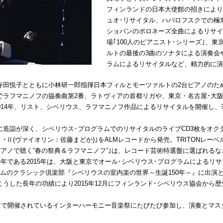
フィンランドの日本大使館の招きにより
ュオ･リサイタル、ハバロフスクでの極
ショパンのポロネーズ全曲によるリサイ
場｢100人のピアニスト･シリーズ｣、
ルトの最後の3曲のソナタによる演奏会
ラムによるリサイタルなど、精力的に演
寺田悦子とともに小林研一郎指揮日本フィルとモーツァルトの2台ピアノのた
でラフマニノフの協奏曲第2番、ラトヴィアの首都リガや、東京・名古屋･大
014年、リスト、シベリウス、ラフマニノフ作品によるリサイタルを開催し
造詣が深く、シベリウス･プログラムでのリサイタルのライブCD3枚をオク
･Ⅱ(ヴァイオリン：佐藤まどか)｣をALMレコードから発売。TRITONレー
ピアノで聴く“春の祭典＆ラフマニノフ”｣は、レコード芸術特選盤に選ばれる
の年である2015年は、大阪と東京でオール･シベリウス･プログラムによるリサイ
レミアムのクラシック倶楽部『シベリウスの室内楽の世界～生誕150年～』に出
うした長年の功績により2015年12月にフィンランド･シベリウス協会から
イツで開催されているインターハーモニー音楽祭にたびたび参加し、演奏とマ