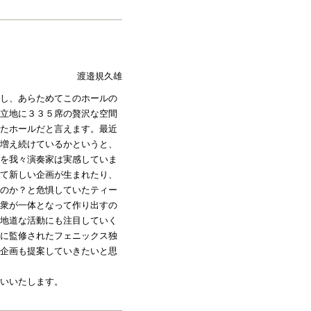
渡邉規久雄
し、あらためてこのホールの
立地に３３５席の贅沢な空間
たホールだと言えます。最近
増え続けているかというと、
を我々演奏家は実感していま
て新しい企画が生まれたり、
のか？と危惧していたティー
衆が一体となって作り出すの
地道な活動にも注目していく
に監修されたフェニックス独
企画も提案していきたいと思
いいたします。