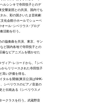
ヘルシンキで寺田悦子とのデ
東交響楽団との共演、国内でも
タル、彩の国さいたま芸術劇
東京文化会館小ホールでシューベ
やオール･シベリウス･プログ
奏活動を行う。
めの協奏曲を共演、東京、サン
阪など国内各地で寺田悦子との
、荘厳なピアニズムを聴かせた
タヴィア･レコードから、｢シベ
ベルからリリースされた寺田悦子
など高い評価を得る。
タルを開催(東京公演はNHK-
演と、シベリウスのピアノ音楽の
歴史と伝統ある《シベリウスメ
スタークラスを行う。武蔵野音