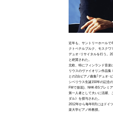
近年も、サントリーホールで
クトペテルブルク、モスクワ
デュオ･リサイタルを行う。2
と絶賛された。
北欧、特にフィンランド音楽に
リウスのヴァイオリン作品集Ⅰ
との2台ピアノ曲集｢デュオ･
シベリウス生誕150年の記念
FMで放送)、NHK-BSプ
第一人者として大いに活躍、こ
ダル》を授与された。
2012年から毎年8月にはド
楽大学ピアノ科教授。