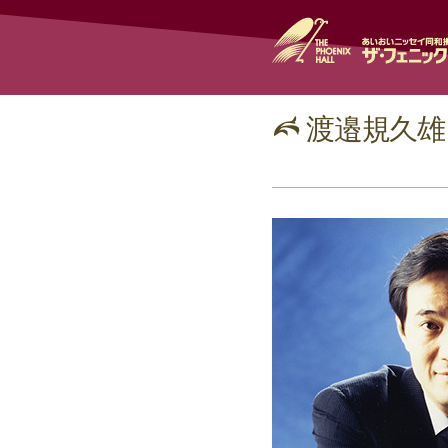
渡邉規久雄