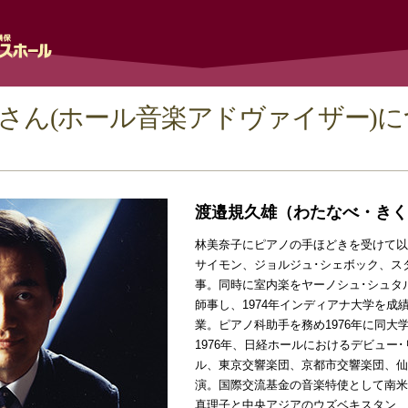
さん(ホール音楽アドヴァイザー)
渡邉規久雄（わたなべ・きく
林美奈子にピアノの手ほどきを受けて以
サイモン、ジョルジュ･シェボック、ス
事。同時に室内楽をヤーノシュ･シュタ
師事し、1974年インディアナ大学を成績優秀賞(W
業。ピアノ科助手を務め1976年に同大
1976年、日経ホールにおけるデビュー
ル、東京交響楽団、京都市交響楽団、仙
演。国際交流基金の音楽特使として南米
真理子と中央アジアのウズベキスタン、