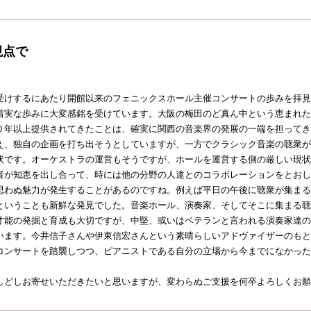
視点で
受けするにあたり開館以来のフェニックスホール主催コンサートの歩みを拝見
着実な歩みに大変感銘を受けています。大阪の梅田のど真ん中という恵まれた
０年以上提供されてきたことは、確実に関西の音楽界の発展の一端を担ってき
え、独自の企画を打ち出そうとしていますが、一方でクラシック音楽の聴衆が
状です。オーケストラの運営もそうですが、ホールを運営する側の厳しい現状
者が知恵を出し合って、時には他の分野の人達とのコラボレーションをとおし
思わぬ魅力が発生することがあるのですね。例えば平日の午後に聴衆が集まる
ということも新鮮な発見でした。音楽ホール、演奏家、そしてそこに集まる聴
才能の発掘と育成も大切ですが、中堅、或いはベテランと言われる演奏家達の
います。今井信子さんや伊東信宏さんという素晴らしいアドヴァイザーのもと
コンサートを踏襲しつつ、ピアニストである自分の立場から今までになかった
しどしお寄せいただきたいと思いますが、変わらぬご支援を何卒よろしくお願