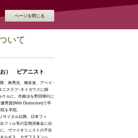
ページを閉じる
について
お） ピアニスト
降、林秀光、梅谷進、アベイ･
タニスラフ･ネイガウスに師
ルケルに、作曲法を野田暉行に
ith Distinction)で卒
学院を卒院。
･リサイタル以降、日本フィ
台フィル等の定期演奏会に出
に、ヴァイオリニストの千住
キルギス、カザフスタンへ、